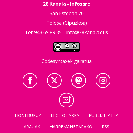
28 Kanala - Infosare
San Esteban 20
Tolosa (Gipuzkoa)
Tel: 943 69 89 35 -
info@28kanala.eus
Codesyntaxek garatua
HONI BURUZ
LEGE OHARRA
PUBLIZITATEA
ARAUAK
HARREMANETARAKO
RSS