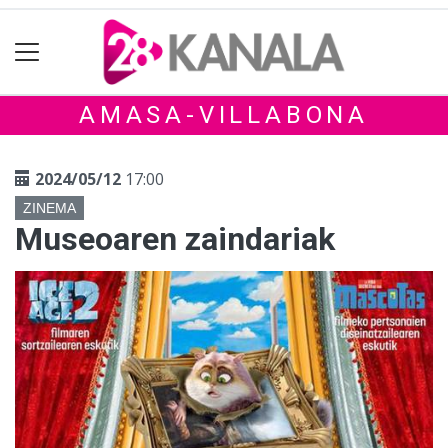
AMASA-VILLABONA
2024/05/12
17:00
ZINEMA
Museoaren zaindariak