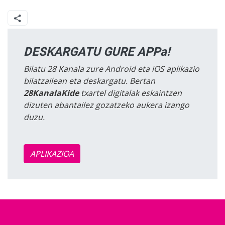
DESKARGATU GURE APPa!
Bilatu 28 Kanala zure Android eta iOS aplikazio
bilatzailean eta deskargatu. Bertan
28KanalaKide
txartel digitalak eskaintzen
dizuten abantailez gozatzeko aukera izango
duzu.
APLIKAZIOA