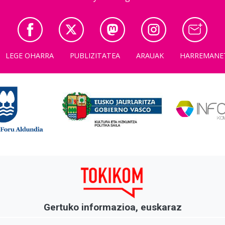
LEGE OHARRA
PUBLIZITATEA
ARAUAK
HARREMANE
Gertuko informazioa, euskaraz