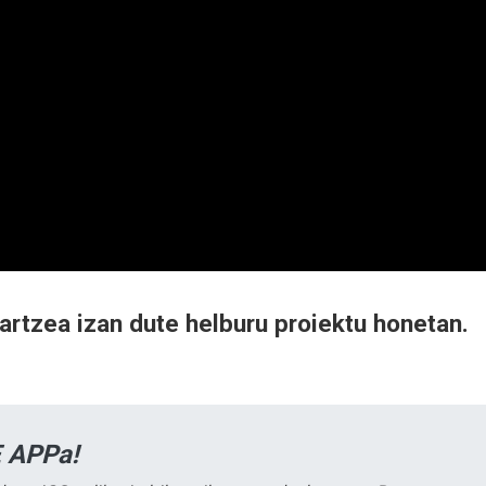
tartzea izan dute helburu proiektu honetan.
 APPa!