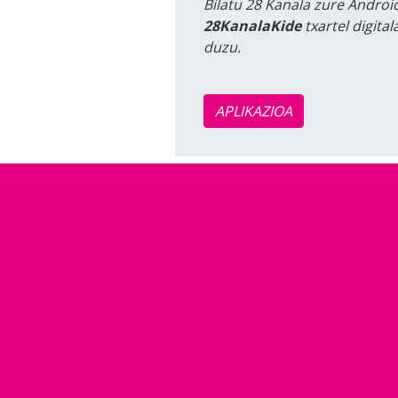
Bilatu 28 Kanala zure Android
28KanalaKide
txartel digita
duzu.
APLIKAZIOA