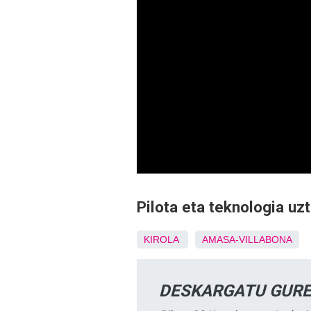
Pilota eta teknologia uz
KIROLA
AMASA-VILLABONA
DESKARGATU GURE