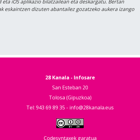
 eta iOS aplikazio bilatzailean eta deskargatu. Bertan
lak eskaintzen dizuten abantailez gozatzeko aukera izango
28 Kanala - Infosare
San Esteban 20
Tolosa (Gipuzkoa)
Tel: 943 69 89 35 -
info@28kanala.eus
Codesyntaxek garatua