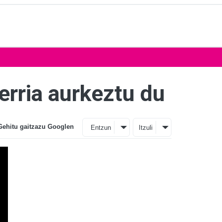
rria aurkeztu du
Gehitu gaitzazu Googlen
Entzun
Itzuli