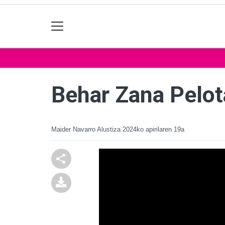
Behar Zana Pelot
Maider Navarro Alustiza
2024ko apirilaren 19a