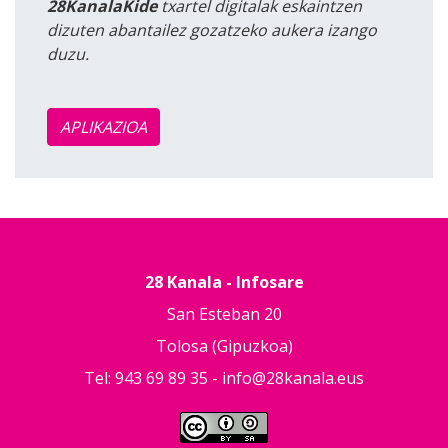
28KanalaKide
txartel digitalak eskaintzen
dizuten abantailez gozatzeko aukera izango
duzu.
APLIKAZIOA
28 Kanala - Infosare
San Esteban 20
Tolosa (Gipuzkoa)
Tel: 943 69 89 35 -
info@28kanala.eus