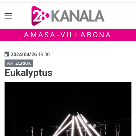
AMASA-VILLABONA
2024/04/26
19:30
ANTZERKIA
Eukalyptus