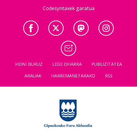
Codesyntaxek garatua
HONI BURUZ
LEGE OHARRA
PUBLIZITATEA
ARAUAK
HARREMANETARAKO
RSS