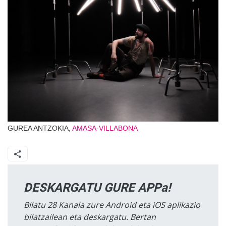
GUREA ANTZOKIA,
AMASA-VILLABONA
DESKARGATU GURE APPa!
Bilatu 28 Kanala zure Android eta iOS aplikazio
bilatzailean eta deskargatu. Bertan