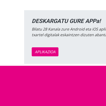
DESKARGATU GURE APPa!
Bilatu 28 Kanala zure Android eta iOS apli
txartel digitalak eskaintzen dizuten aban
APLIKAZIOA