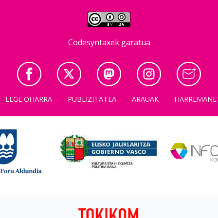
Codesyntaxek garatua
LEGE OHARRA
PUBLIZITATEA
ARAUAK
HARREMANE