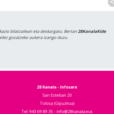
kazio bilatzailean eta deskargatu. Bertan
28KanalaKide
tailez gozatzeko aukera izango duzu.
28 Kanala - Infosare
San Esteban 20
Tolosa (Gipuzkoa)
Tel: 943 69 89 35 -
info@28kanala.eus