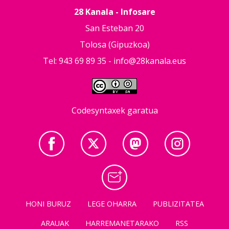
28 Kanala - Infosare
San Esteban 20
Tolosa (Gipuzkoa)
Tel: 943 69 89 35 -
info@28kanala.eus
Codesyntaxek garatua
HONI BURUZ
LEGE OHARRA
PUBLIZITATEA
ARAUAK
HARREMANETARAKO
RSS