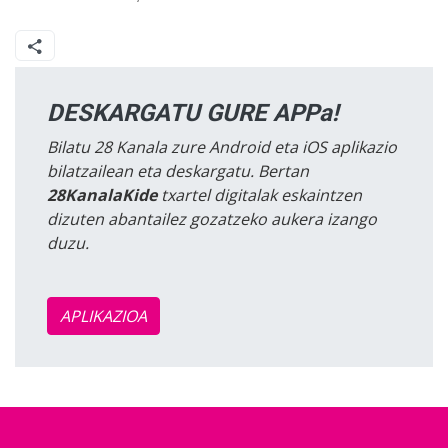
DESKARGATU GURE APPa!
Bilatu 28 Kanala zure Android eta iOS aplikazio
bilatzailean eta deskargatu. Bertan
28KanalaKide
txartel digitalak eskaintzen
dizuten abantailez gozatzeko aukera izango
duzu.
APLIKAZIOA