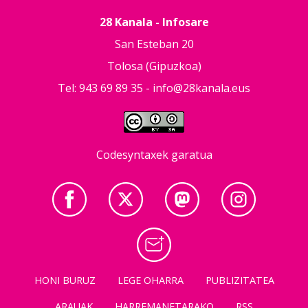
28 Kanala - Infosare
San Esteban 20
Tolosa (Gipuzkoa)
Tel: 943 69 89 35 -
info@28kanala.eus
Codesyntaxek garatua
HONI BURUZ
LEGE OHARRA
PUBLIZITATEA
ARAUAK
HARREMANETARAKO
RSS