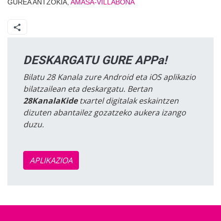
GUREA ANTZOKIA,
AMASA-VILLABONA
DESKARGATU GURE APPa!
Bilatu 28 Kanala zure Android eta iOS aplikazio
bilatzailean eta deskargatu. Bertan
28KanalaKide
txartel digitalak eskaintzen
dizuten abantailez gozatzeko aukera izango
duzu.
APLIKAZIOA