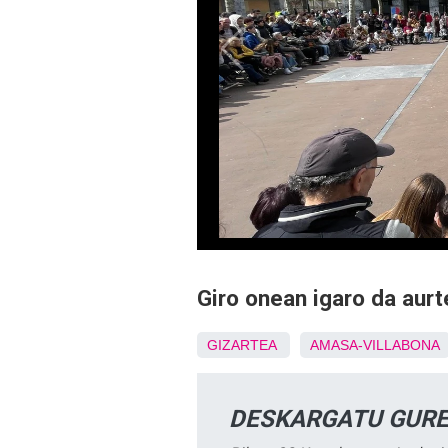
Giro onean igaro da aur
GIZARTEA
AMASA-VILLABONA
DESKARGATU GURE