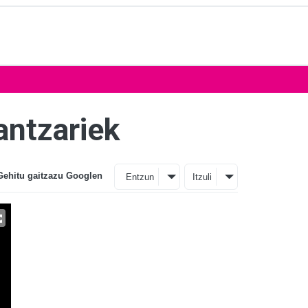
antzariek
Gehitu gaitzazu Googlen
Entzun
Itzuli