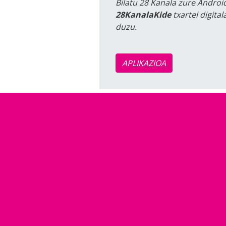
Bilatu 28 Kanala zure Android
28KanalaKide
txartel digita
duzu.
APLIKAZIOA