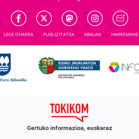
LEGE OHARRA
PUBLIZITATEA
ARAUAK
HARREMANE
Gertuko informazioa, euskaraz