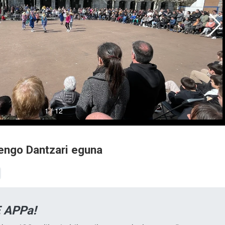
tengo Dantzari eguna
 APPa!