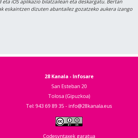
 eta iOS aplikazio bilatzailean eta deskargatu. Bertan
lak eskaintzen dizuten abantailez gozatzeko aukera izango
28 Kanala - Infosare
San Esteban 20
Tolosa (Gipuzkoa)
Tel: 943 69 89 35 -
info@28kanala.eus
Codesyntaxek garatua