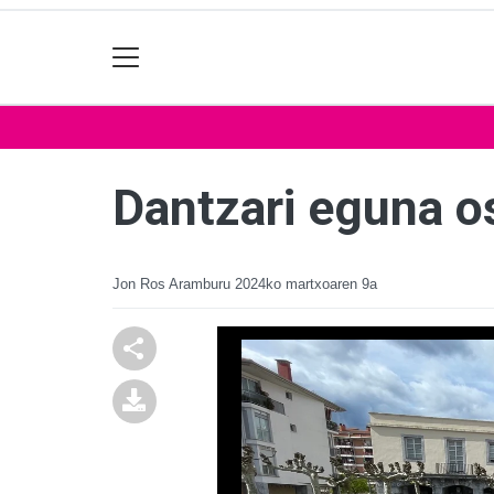
Dantzari eguna o
Jon Ros Aramburu
2024ko martxoaren 9a