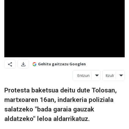
Gehitu gaitzazu Googlen
Entzun
Itzuli
Protesta baketsua deitu dute Tolosan,
martxoaren 16an, indarkeria poliziala
salatzeko "bada garaia gauzak
aldatzeko" leloa aldarrikatuz.