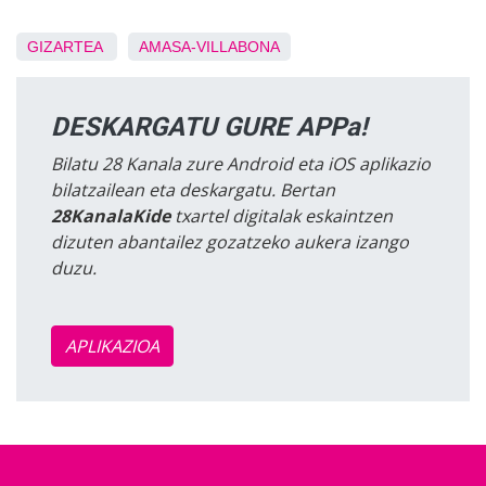
GIZARTEA
AMASA-VILLABONA
DESKARGATU GURE APPa!
Bilatu 28 Kanala zure Android eta iOS aplikazio
bilatzailean eta deskargatu. Bertan
28KanalaKide
txartel digitalak eskaintzen
dizuten abantailez gozatzeko aukera izango
duzu.
APLIKAZIOA