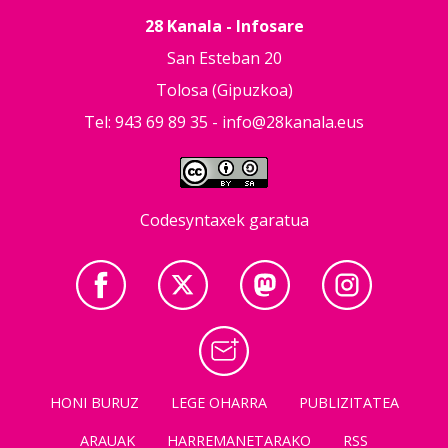
28 Kanala - Infosare
San Esteban 20
Tolosa (Gipuzkoa)
Tel: 943 69 89 35 -
info@28kanala.eus
Codesyntaxek garatua
HONI BURUZ
LEGE OHARRA
PUBLIZITATEA
ARAUAK
HARREMANETARAKO
RSS