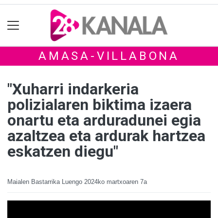
AMASA-VILLABONA
"Xuharri indarkeria
polizialaren biktima izaera
onartu eta arduradunei egia
azaltzea eta ardurak hartzea
eskatzen diegu"
Maialen Bastarrika Luengo
2024ko martxoaren 7a