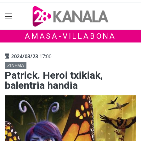
AMASA-VILLABONA
2024/03/23
17:00
ZINEMA
Patrick. Heroi txikiak,
balentria handia