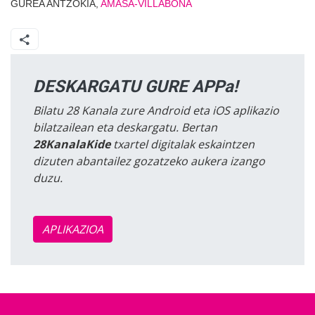
GUREA ANTZOKIA,
AMASA-VILLABONA
DESKARGATU GURE APPa!
Bilatu 28 Kanala zure Android eta iOS aplikazio
bilatzailean eta deskargatu. Bertan
28KanalaKide
txartel digitalak eskaintzen
dizuten abantailez gozatzeko aukera izango
duzu.
APLIKAZIOA