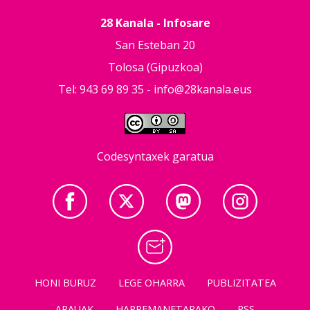
28 Kanala - Infosare
San Esteban 20
Tolosa (Gipuzkoa)
Tel: 943 69 89 35 -
info@28kanala.eus
Codesyntaxek garatua
HONI BURUZ
LEGE OHARRA
PUBLIZITATEA
ARAUAK
HARREMANETARAKO
RSS