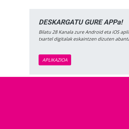
DESKARGATU GURE APPa!
Bilatu 28 Kanala zure Android eta iOS apli
txartel digitalak eskaintzen dizuten aban
APLIKAZIOA