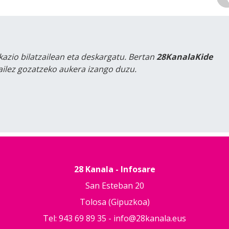
kazio bilatzailean eta deskargatu. Bertan
28KanalaKide
tailez gozatzeko aukera izango duzu.
28 Kanala - Infosare
San Esteban 20
Tolosa (Gipuzkoa)
Tel: 943 69 89 35 -
info@28kanala.eus