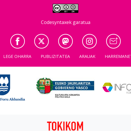
Codesyntaxek garatua
LEGE OHARRA
PUBLIZITATEA
ARAUAK
HARREMANE