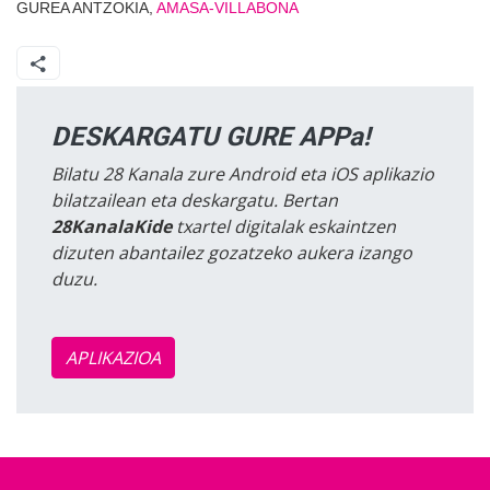
GUREA ANTZOKIA,
AMASA-VILLABONA
DESKARGATU GURE APPa!
Bilatu 28 Kanala zure Android eta iOS aplikazio
bilatzailean eta deskargatu. Bertan
28KanalaKide
txartel digitalak eskaintzen
dizuten abantailez gozatzeko aukera izango
duzu.
APLIKAZIOA