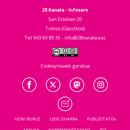
28 Kanala - Infosare
San Esteban 20
Tolosa (Gipuzkoa)
Tel: 943 69 89 35 -
info@28kanala.eus
Codesyntaxek garatua
HONI BURUZ
LEGE OHARRA
PUBLIZITATEA
ARAUAK
HARREMANETARAKO
RSS