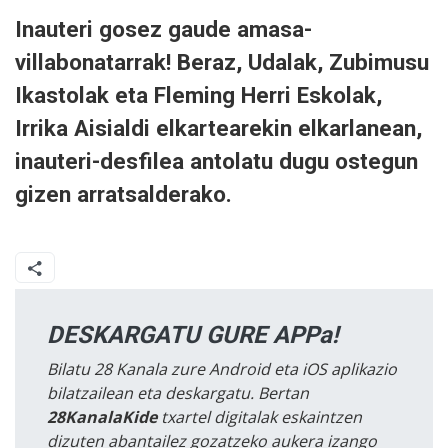
Inauteri gosez gaude amasa-
villabonatarrak! Beraz, Udalak, Zubimusu
Ikastolak eta Fleming Herri Eskolak,
Irrika Aisialdi elkartearekin elkarlanean,
inauteri-desfilea antolatu dugu ostegun
gizen arratsalderako.
DESKARGATU GURE APPa!
Bilatu 28 Kanala zure Android eta iOS aplikazio
bilatzailean eta deskargatu. Bertan
28KanalaKide
txartel digitalak eskaintzen
dizuten abantailez gozatzeko aukera izango