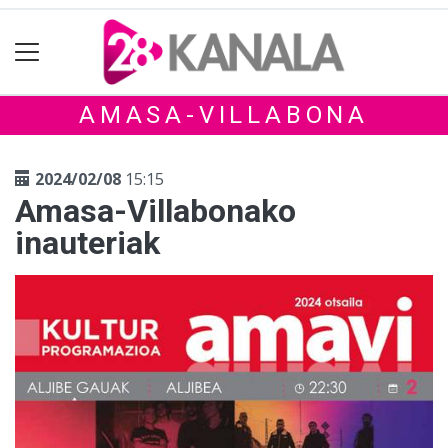
AMASA-VILLABONA
2024/02/08
15:15
Amasa-Villabonako
inauteriak