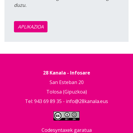
duzu.
APLIKAZIOA
28 Kanala - Infosare
San Esteban 20
Tolosa (Gipuzkoa)
Tel: 943 69 89 35 -
info@28kanala.eus
Codesyntaxek garatua