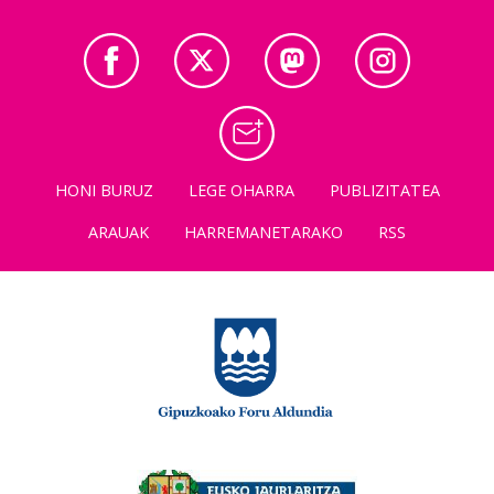
HONI BURUZ
LEGE OHARRA
PUBLIZITATEA
ARAUAK
HARREMANETARAKO
RSS