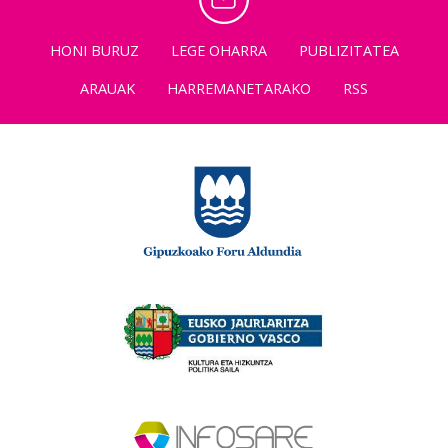
HONI BURUZ
LEGE OHARRA
PUBLIZITATEA
ARAUAK
HARREMANETARAKO
RSS