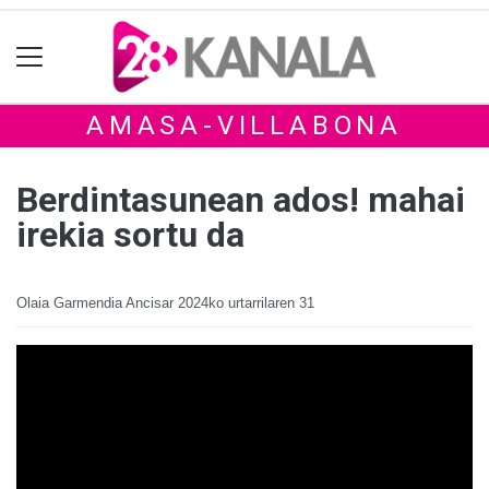
AMASA-VILLABONA
Berdintasunean ados! mahai
irekia sortu da
Olaia Garmendia Ancisar
2024ko urtarrilaren 31