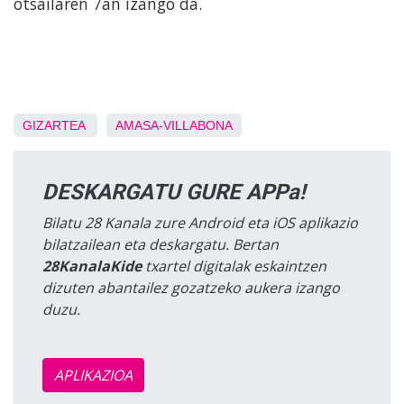
otsailaren 7an izango da.
GIZARTEA
AMASA-VILLABONA
DESKARGATU GURE APPa!
Bilatu 28 Kanala zure Android eta iOS aplikazio
bilatzailean eta deskargatu. Bertan
28KanalaKide
txartel digitalak eskaintzen
dizuten abantailez gozatzeko aukera izango
duzu.
APLIKAZIOA