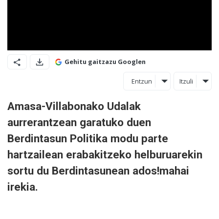
Gehitu gaitzazu Googlen
Entzun
Itzuli
Amasa-Villabonako Udalak
aurrerantzean garatuko duen
Berdintasun Politika modu parte
hartzailean erabakitzeko helburuarekin
sortu du Berdintasunean ados!mahai
irekia.