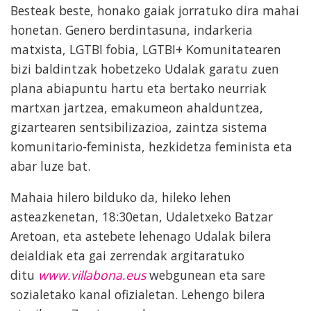
Besteak beste, honako gaiak jorratuko dira mahai
honetan. Genero berdintasuna, indarkeria
matxista, LGTBI fobia, LGTBI+ Komunitatearen
bizi baldintzak hobetzeko Udalak garatu zuen
plana abiapuntu hartu eta bertako neurriak
martxan jartzea, emakumeon ahalduntzea,
gizartearen sentsibilizazioa, zaintza sistema
komunitario-feminista, hezkidetza feminista eta
abar luze bat.
Mahaia hilero bilduko da, hileko lehen
asteazkenetan, 18:30etan, Udaletxeko Batzar
Aretoan, eta astebete lehenago Udalak bilera
deialdiak eta gai zerrendak argitaratuko
ditu
www.villabona.eus
webgunean eta sare
sozialetako kanal ofizialetan. Lehengo bilera