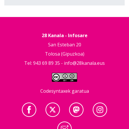
28 Kanala - Infosare
San Esteban 20
Tolosa (Gipuzkoa)
Tel: 943 69 89 35 -
info@28kanala.eus
Codesyntaxek garatua