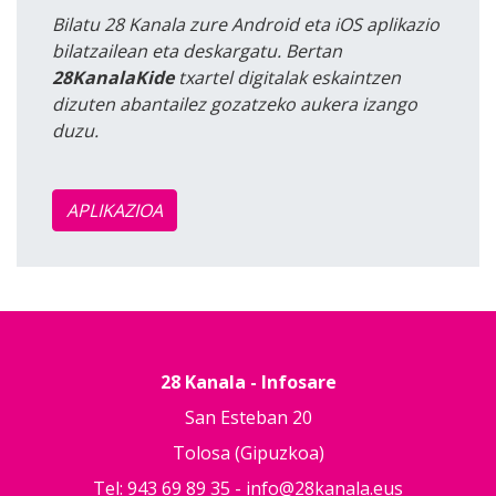
Bilatu 28 Kanala zure Android eta iOS aplikazio
bilatzailean eta deskargatu. Bertan
28KanalaKide
txartel digitalak eskaintzen
dizuten abantailez gozatzeko aukera izango
duzu.
APLIKAZIOA
28 Kanala - Infosare
San Esteban 20
Tolosa (Gipuzkoa)
Tel: 943 69 89 35 -
info@28kanala.eus