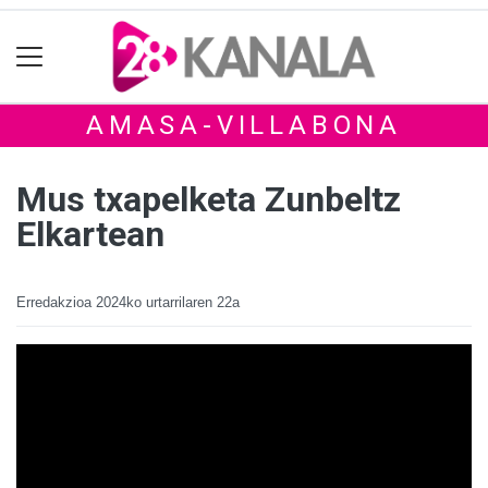
AMASA-VILLABONA
Mus txapelketa Zunbeltz
Elkartean
Erredakzioa
2024ko urtarrilaren 22a