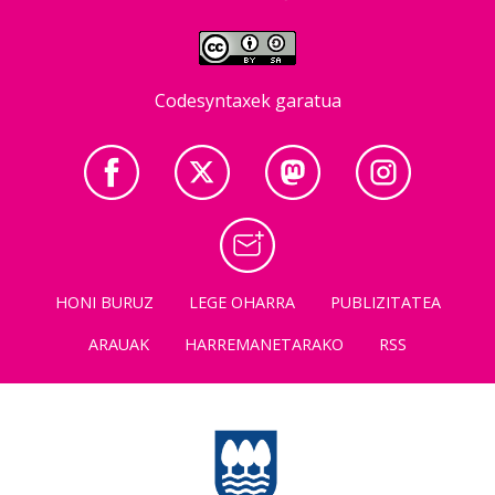
Codesyntaxek garatua
HONI BURUZ
LEGE OHARRA
PUBLIZITATEA
ARAUAK
HARREMANETARAKO
RSS