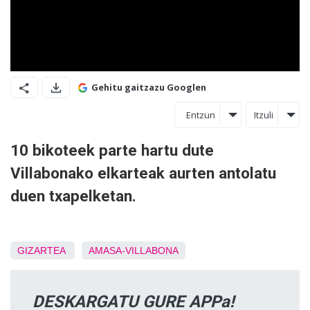
Gehitu gaitzazu Googlen
Entzun
Itzuli
10 bikoteek parte hartu dute
Villabonako elkarteak aurten antolatu
duen txapelketan.
GIZARTEA
AMASA-VILLABONA
DESKARGATU GURE APPa!