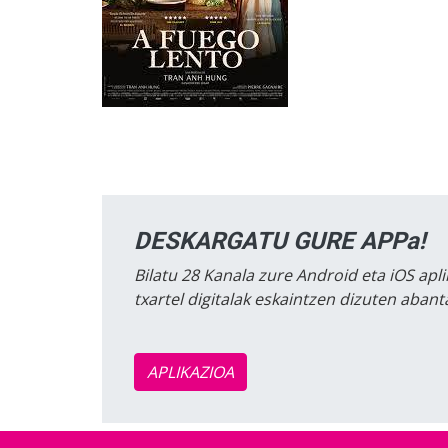
DESKARGATU GURE APPa!
Bilatu 28 Kanala zure Android eta iOS apli
txartel digitalak eskaintzen dizuten aban
APLIKAZIOA