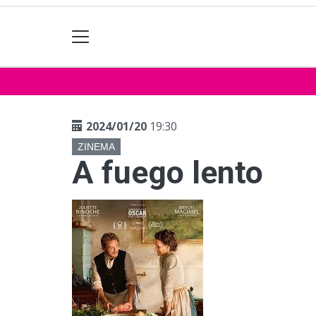
2024/01/20
19:30
ZINEMA
A fuego lento