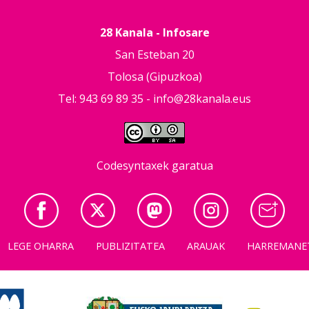
28 Kanala - Infosare
San Esteban 20
Tolosa (Gipuzkoa)
Tel: 943 69 89 35 -
info@28kanala.eus
Codesyntaxek garatua
LEGE OHARRA
PUBLIZITATEA
ARAUAK
HARREMANE