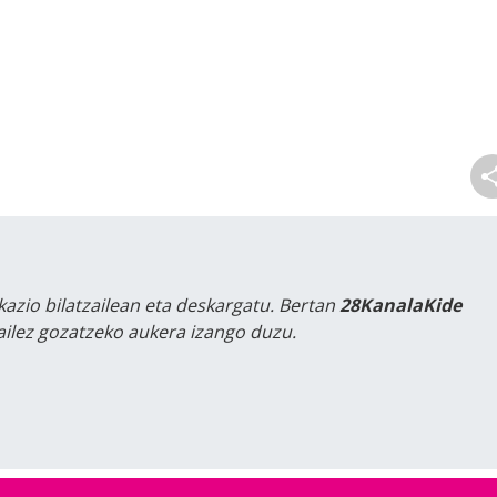
kazio bilatzailean eta deskargatu. Bertan
28KanalaKide
tailez gozatzeko aukera izango duzu.