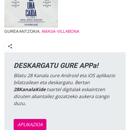
GUREA ANTZOKIA,
AMASA-VILLABONA
DESKARGATU GURE APPa!
Bilatu 28 Kanala zure Android eta iOS aplikazio
bilatzailean eta deskargatu. Bertan
28KanalaKide
txartel digitalak eskaintzen
dizuten abantailez gozatzeko aukera izango
duzu.
APLIKAZIOA