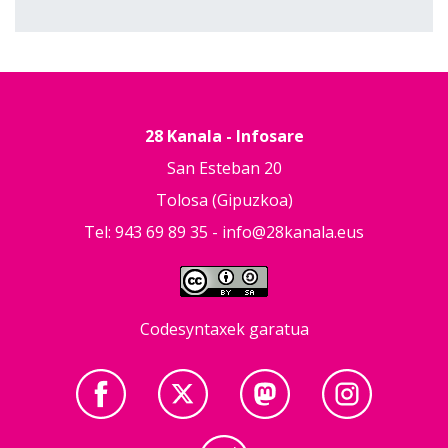
28 Kanala - Infosare
San Esteban 20
Tolosa (Gipuzkoa)
Tel: 943 69 89 35 -
info@28kanala.eus
Codesyntaxek garatua