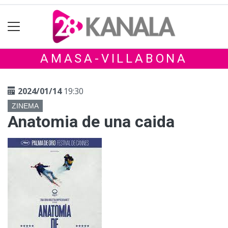
AMASA-VILLABONA
2024/01/14
19:30
ZINEMA
Anatomia de una caida