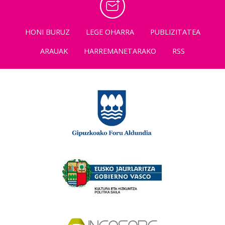
HONI BURUZ
LEGE OHARRA
PUBLIZITATEA
ARAUAK
HARREMANETARAKO
RSS