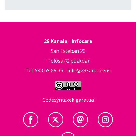
28 Kanala - Infosare
San Esteban 20
Tolosa (Gipuzkoa)
Tel: 943 69 89 35 -
info@28kanala.eus
Codesyntaxek garatua