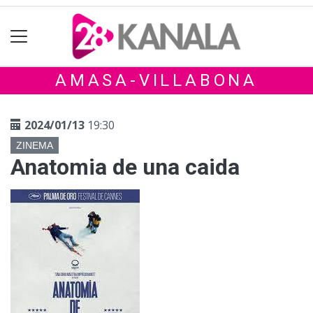
AMASA-VILLABONA
2024/01/13
19:30
ZINEMA
Anatomia de una caida