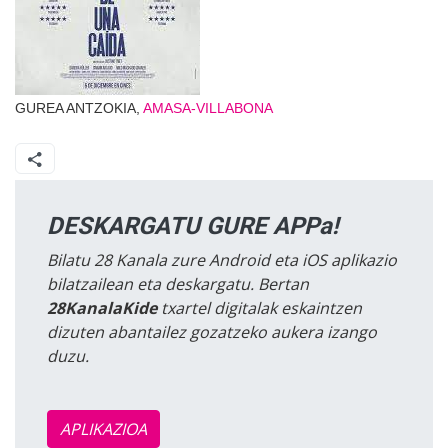
GUREA ANTZOKIA,
AMASA-VILLABONA
DESKARGATU GURE APPa!
Bilatu 28 Kanala zure Android eta iOS aplikazio
bilatzailean eta deskargatu. Bertan
28KanalaKide
txartel digitalak eskaintzen
dizuten abantailez gozatzeko aukera izango
duzu.
APLIKAZIOA