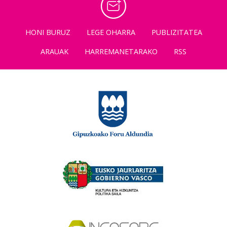
HONI BURUZ
LEGE OHARRA
PUBLIZITATEA
ARAUAK
HARREMANETARAKO
RSS