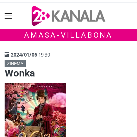
AMASA-VILLABONA
2024/01/06
19:30
ZINEMA
Wonka