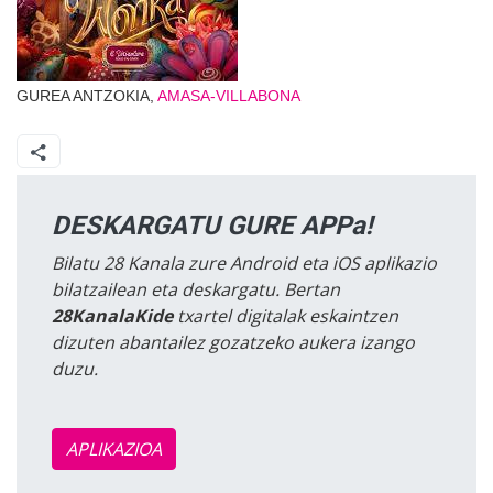
GUREA ANTZOKIA,
AMASA-VILLABONA
DESKARGATU GURE APPa!
Bilatu 28 Kanala zure Android eta iOS aplikazio
bilatzailean eta deskargatu. Bertan
28KanalaKide
txartel digitalak eskaintzen
dizuten abantailez gozatzeko aukera izango
duzu.
APLIKAZIOA