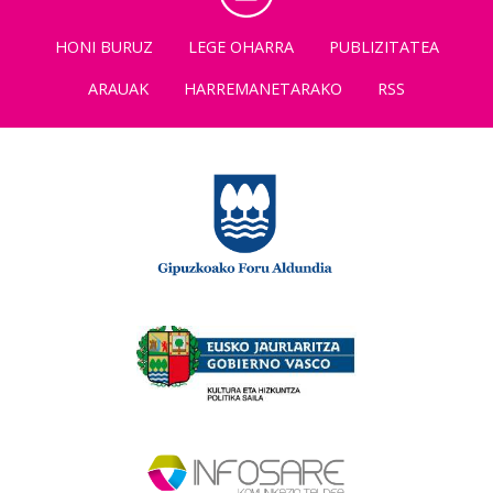
HONI BURUZ
LEGE OHARRA
PUBLIZITATEA
ARAUAK
HARREMANETARAKO
RSS