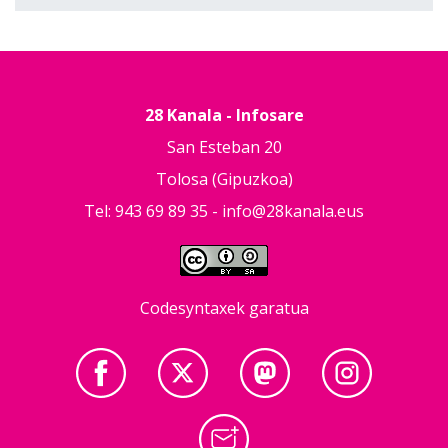
28 Kanala - Infosare
San Esteban 20
Tolosa (Gipuzkoa)
Tel: 943 69 89 35 -
info@28kanala.eus
Codesyntaxek garatua