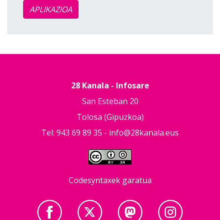
APLIKAZIOA
28 Kanala - Infosare
San Esteban 20
Tolosa (Gipuzkoa)
Tel: 943 69 89 35 -
info@28kanala.eus
Codesyntaxek garatua