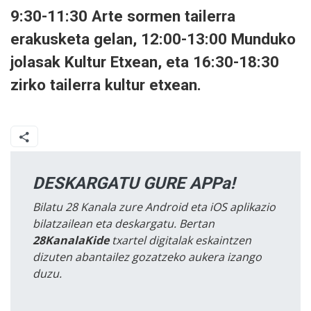
9:30-11:30 Arte sormen tailerra
erakusketa gelan, 12:00-13:00 Munduko
jolasak Kultur Etxean, eta 16:30-18:30
zirko tailerra kultur etxean.
DESKARGATU GURE APPa!
Bilatu 28 Kanala zure Android eta iOS aplikazio
bilatzailean eta deskargatu. Bertan
28KanalaKide
txartel digitalak eskaintzen
dizuten abantailez gozatzeko aukera izango
duzu.