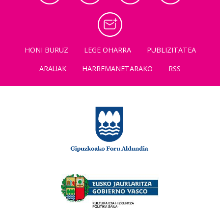
HONI BURUZ
LEGE OHARRA
PUBLIZITATEA
ARAUAK
HARREMANETARAKO
RSS