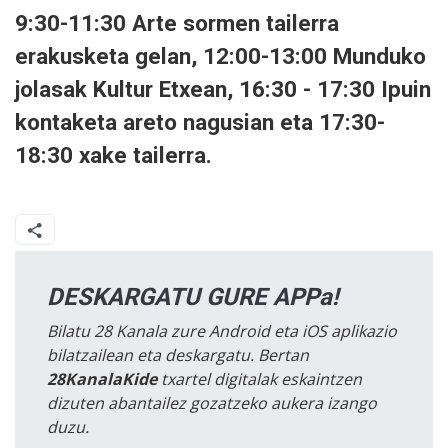
9:30-11:30 Arte sormen tailerra
erakusketa gelan, 12:00-13:00 Munduko
jolasak Kultur Etxean, 16:30 - 17:30 Ipuin
kontaketa areto nagusian eta 17:30-
18:30 xake tailerra.
DESKARGATU GURE APPa!
Bilatu 28 Kanala zure Android eta iOS aplikazio
bilatzailean eta deskargatu. Bertan
28KanalaKide
txartel digitalak eskaintzen
dizuten abantailez gozatzeko aukera izango
duzu.