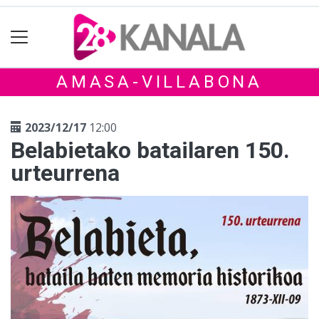
AMASA-VILLABONA
2023/12/17
12:00
Belabietako batailaren 150.
urteurrena