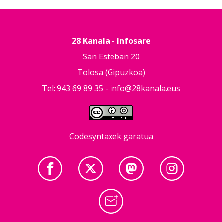
28 Kanala - Infosare
San Esteban 20
Tolosa (Gipuzkoa)
Tel: 943 69 89 35 -
info@28kanala.eus
Codesyntaxek garatua