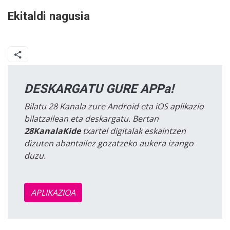
Ekitaldi nagusia
DESKARGATU GURE APPa!
Bilatu 28 Kanala zure Android eta iOS aplikazio
bilatzailean eta deskargatu. Bertan
28KanalaKide
txartel digitalak eskaintzen
dizuten abantailez gozatzeko aukera izango
duzu.
APLIKAZIOA