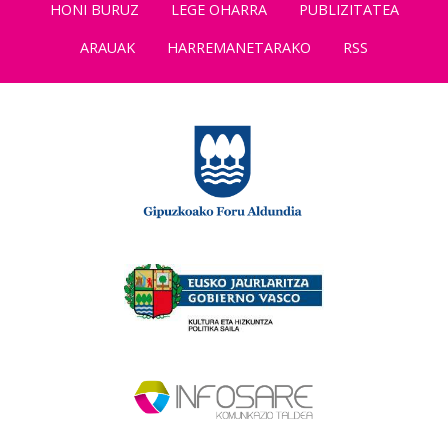
HONI BURUZ
LEGE OHARRA
PUBLIZITATEA
ARAUAK
HARREMANETARAKO
RSS