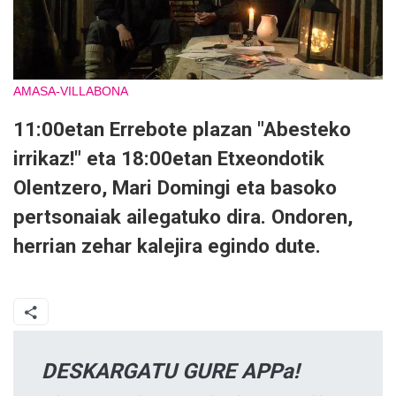
AMASA-VILLABONA
11:00etan Errebote plazan "Abesteko
irrikaz!" eta 18:00etan Etxeondotik
Olentzero, Mari Domingi eta basoko
pertsonaiak ailegatuko dira. Ondoren,
herrian zehar kalejira egindo dute.
DESKARGATU GURE APPa!