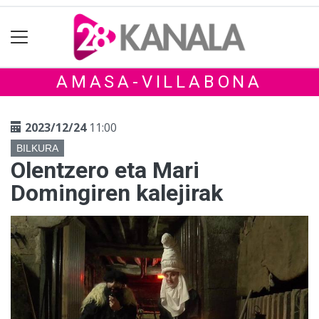
AMASA-VILLABONA
2023/12/24
11:00
BILKURA
Olentzero eta Mari
Domingiren kalejirak