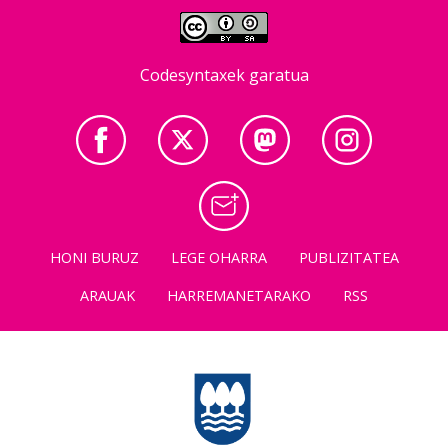
Codesyntaxek garatua
HONI BURUZ
LEGE OHARRA
PUBLIZITATEA
ARAUAK
HARREMANETARAKO
RSS