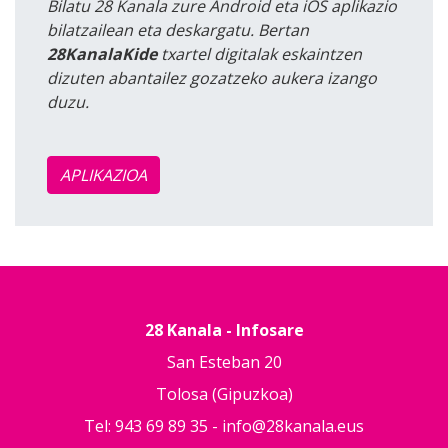
Bilatu 28 Kanala zure Android eta iOS aplikazio
bilatzailean eta deskargatu. Bertan
28KanalaKide
txartel digitalak eskaintzen
dizuten abantailez gozatzeko aukera izango
duzu.
APLIKAZIOA
28 Kanala - Infosare
San Esteban 20
Tolosa (Gipuzkoa)
Tel: 943 69 89 35 -
info@28kanala.eus