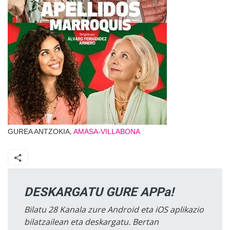
GUREA ANTZOKIA,
AMASA-VILLABONA
DESKARGATU GURE APPa!
Bilatu 28 Kanala zure Android eta iOS aplikazio
bilatzailean eta deskargatu. Bertan