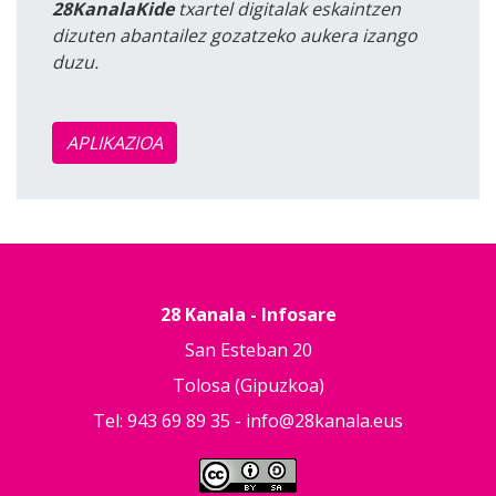
28KanalaKide
txartel digitalak eskaintzen
dizuten abantailez gozatzeko aukera izango
duzu.
APLIKAZIOA
28 Kanala - Infosare
San Esteban 20
Tolosa (Gipuzkoa)
Tel: 943 69 89 35 -
info@28kanala.eus