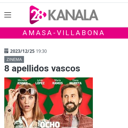
AMASA-VILLABONA
2023/12/25
19:30
ZINEMA
8 apellidos vascos