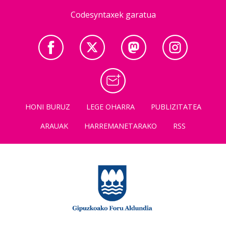
Codesyntaxek garatua
HONI BURUZ
LEGE OHARRA
PUBLIZITATEA
ARAUAK
HARREMANETARAKO
RSS