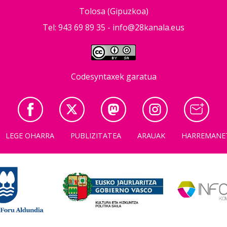
Tolosa (Gipuzkoa)
Tel: 943 69 89 35 -
info@28kanala.eus
Codesyntaxek garatua
LEGE OHARRA
PUBLIZITATEA
ARAUAK
HARREMANE