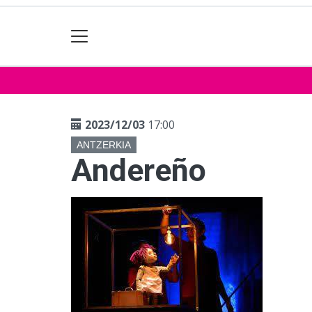
2023/12/03
17:00
ANTZERKIA
Andereño