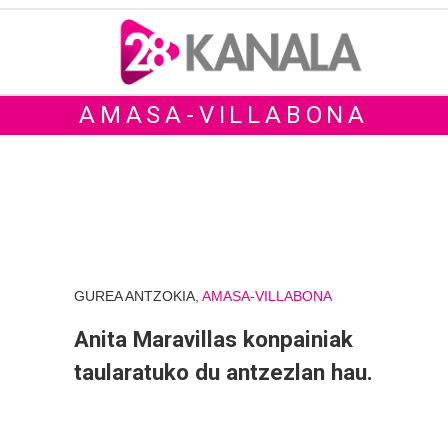
AMASA-VILLABONA
GUREA ANTZOKIA,
AMASA-VILLABONA
Anita Maravillas konpainiak
taularatuko du antzezlan hau.