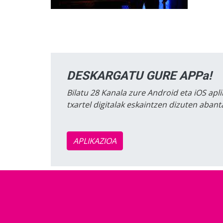
DESKARGATU GURE APPa!
Bilatu 28 Kanala zure Android eta iOS apli
txartel digitalak eskaintzen dizuten aban
APLIKAZIOA