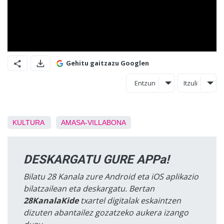
Gehitu gaitzazu Googlen
Entzun
Itzuli
KULTURA
AMASA-VILLABONA
DESKARGATU GURE APPa!
Bilatu 28 Kanala zure Android eta iOS aplikazio
bilatzailean eta deskargatu. Bertan
28KanalaKide
txartel digitalak eskaintzen
dizuten abantailez gozatzeko aukera izango