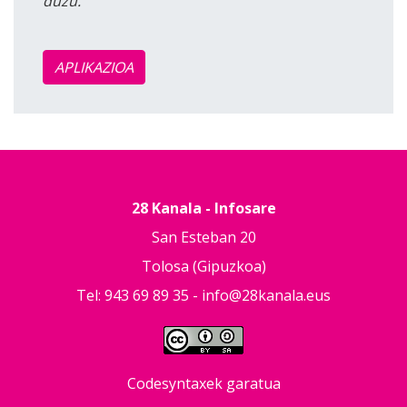
duzu.
APLIKAZIOA
28 Kanala - Infosare
San Esteban 20
Tolosa (Gipuzkoa)
Tel: 943 69 89 35 -
info@28kanala.eus
Codesyntaxek garatua