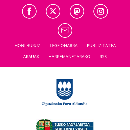
HONI BURUZ
LEGE OHARRA
PUBLIZITATEA
ARAUAK
HARREMANETARAKO
RSS