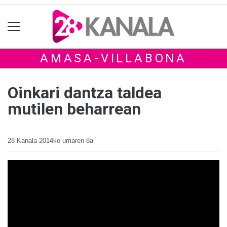
AMASA-VILLABONA
Oinkari dantza taldea
mutilen beharrean
28 Kanala
2014ko urriaren 8a