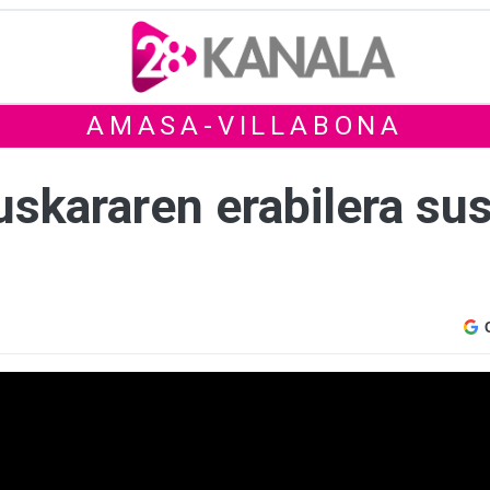
AMASA-VILLABONA
skararen erabilera sus