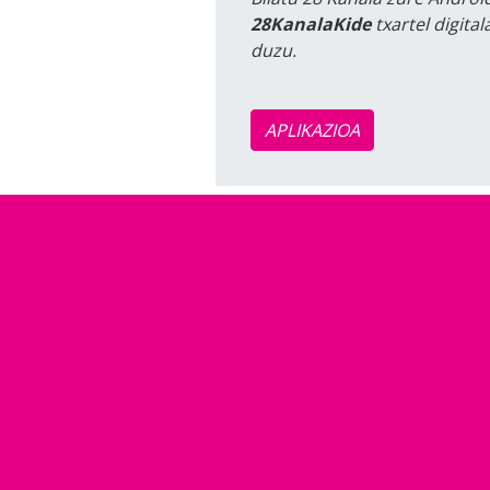
28KanalaKide
txartel digita
duzu.
APLIKAZIOA