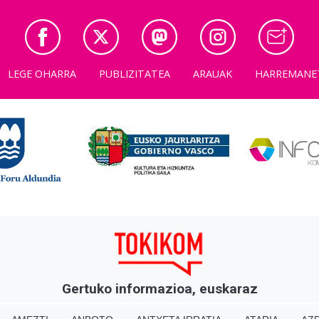
LEGE OHARRA
PUBLIZITATEA
ARAUAK
HARREMANE
Gertuko informazioa, euskaraz