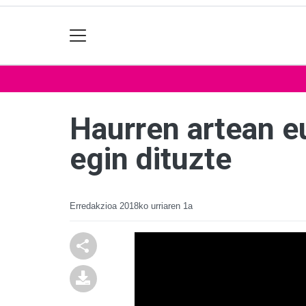
Haurren artean eu
egin dituzte
Erredakzioa
2018ko urriaren 1a