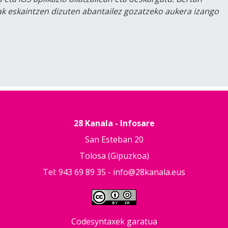
lak eskaintzen dizuten abantailez gozatzeko aukera izango
28 Kanala - Infosare
San Esteban 20
Tolosa (Gipuzkoa)
Tel: 943 69 89 35 -
info@28kanala.eus
Codesyntaxek garatua