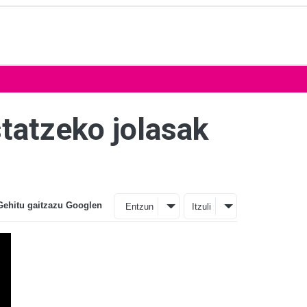
tatzeko jolasak
Gehitu gaitzazu Googlen
Entzun
Itzuli