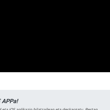
 APPa!
 eta iOS aplikazio bilatzailean eta deskargatu. Bertan