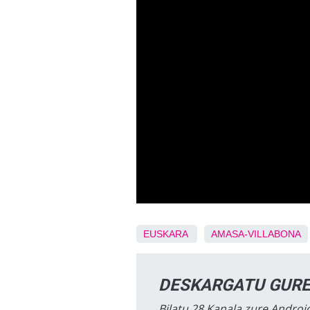
EUSKARA
AMASA-VILLABONA
DESKARGATU GURE
Bilatu 28 Kanala zure Android