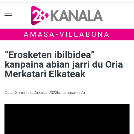
AMASA-VILLABONA
“Erosketen ibilbidea”
kanpaina abian jarri du Oria
Merkatari Elkateak
Olaia Garmendia Ancisar
2023ko azaroaren 7a