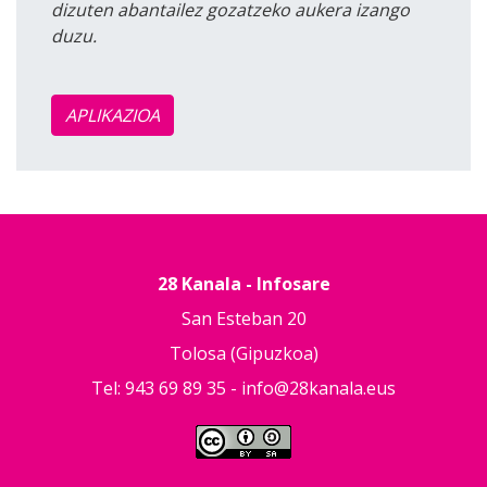
dizuten abantailez gozatzeko aukera izango
duzu.
APLIKAZIOA
28 Kanala - Infosare
San Esteban 20
Tolosa (Gipuzkoa)
Tel: 943 69 89 35 -
info@28kanala.eus