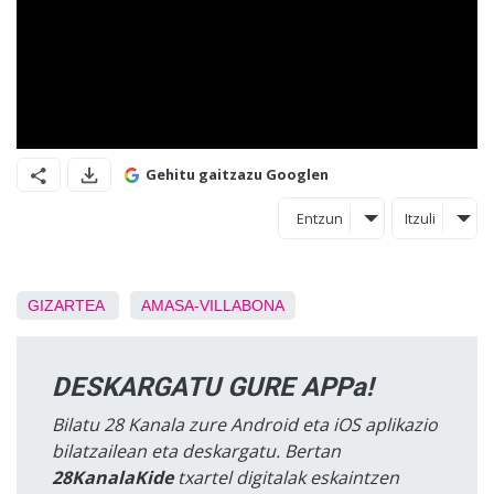
Gehitu gaitzazu Googlen
Entzun
Itzuli
GIZARTEA
AMASA-VILLABONA
DESKARGATU GURE APPa!
Bilatu 28 Kanala zure Android eta iOS aplikazio
bilatzailean eta deskargatu. Bertan
28KanalaKide
txartel digitalak eskaintzen