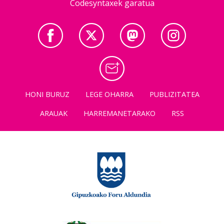
Codesyntaxek garatua
HONI BURUZ
LEGE OHARRA
PUBLIZITATEA
ARAUAK
HARREMANETARAKO
RSS