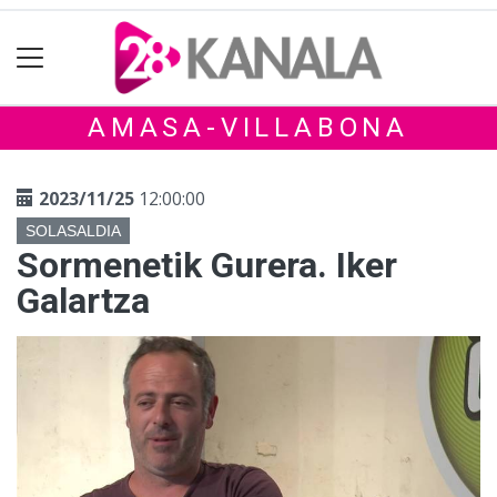
AMASA-VILLABONA
2023/11/25
12:00:00
SOLASALDIA
Sormenetik Gurera. Iker
Galartza