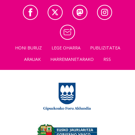
HONI BURUZ
LEGE OHARRA
PUBLIZITATEA
ARAUAK
HARREMANETARAKO
RSS