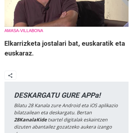
AMASA-VILLABONA
Elkarrizketa jostalari bat, euskaratik eta
euskaraz.
DESKARGATU GURE APPa!
Bilatu 28 Kanala zure Android eta iOS aplikazio
bilatzailean eta deskargatu. Bertan
28KanalaKide
txartel digitalak eskaintzen
dizuten abantailez gozatzeko aukera izango