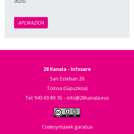
duzu.
APLIKAZIOA
28 Kanala - Infosare
San Esteban 20
Tolosa (Gipuzkoa)
Tel: 943 69 89 35 -
info@28kanala.eus
Codesyntaxek garatua