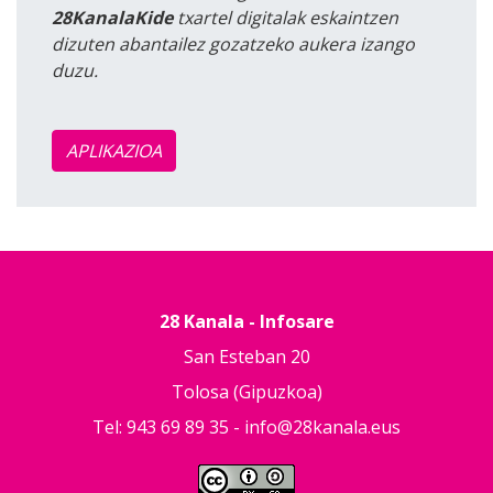
28KanalaKide
txartel digitalak eskaintzen
dizuten abantailez gozatzeko aukera izango
duzu.
APLIKAZIOA
28 Kanala - Infosare
San Esteban 20
Tolosa (Gipuzkoa)
Tel: 943 69 89 35 -
info@28kanala.eus