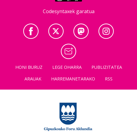
Codesyntaxek garatua
HONI BURUZ
LEGE OHARRA
PUBLIZITATEA
ARAUAK
HARREMANETARAKO
RSS