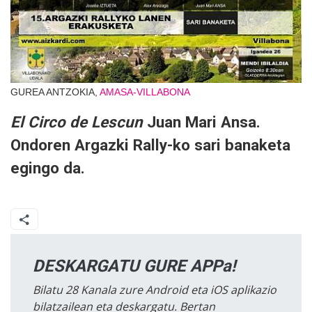
GUREA ANTZOKIA,
AMASA-VILLABONA
El Circo de Lescun
Juan Mari Ansa.
Ondoren Argazki Rally-ko sari banaketa
egingo da.
DESKARGATU GURE APPa!
Bilatu 28 Kanala zure Android eta iOS aplikazio
bilatzailean eta deskargatu. Bertan