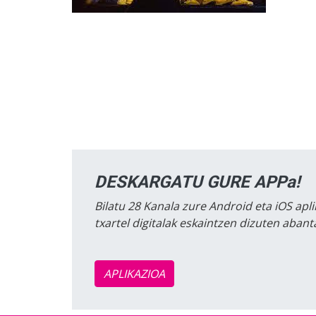
DESKARGATU GURE APPa!
Bilatu 28 Kanala zure Android eta iOS apli
txartel digitalak eskaintzen dizuten aban
APLIKAZIOA