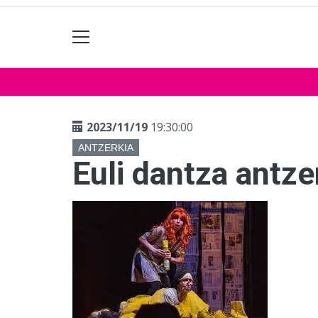
2023/11/19
19:30:00
ANTZERKIA
Euli dantza antze