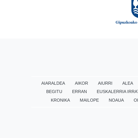
AIARALDEA
AIKOR
AIURRI
ALEA
BEGITU
ERRAN
EUSKALERRIA IRRA
KRONIKA
MAILOPE
NOAUA
O