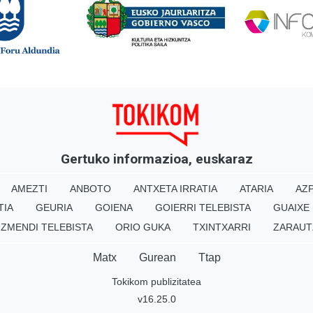
Gertuko informazioa, euskaraz
AMEZTI
ANBOTO
ANTXETA IRRATIA
ATARIA
AZP
TIA
GEURIA
GOIENA
GOIERRI TELEBISTA
GUAIXE
IZMENDI TELEBISTA
ORIO GUKA
TXINTXARRI
ZARAUT
Matx
Gurean
Ttap
Tokikom publizitatea
v16.25.0