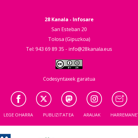
28 Kanala - Infosare
San Esteban 20
Tolosa (Gipuzkoa)
Tel: 943 69 89 35 -
info@28kanala.eus
Codesyntaxek garatua
LEGE OHARRA
PUBLIZITATEA
ARAUAK
HARREMANE