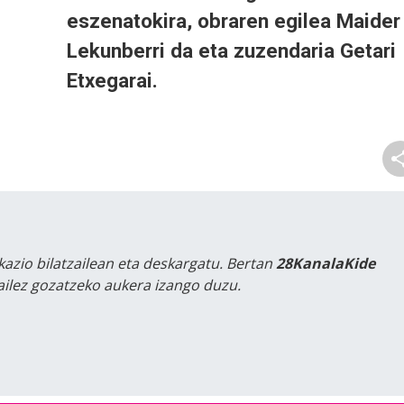
eszenatokira, obraren egilea Maider
Lekunberri da eta zuzendaria Getari
Etxegarai.
kazio bilatzailean eta deskargatu. Bertan
28KanalaKide
tailez gozatzeko aukera izango duzu.