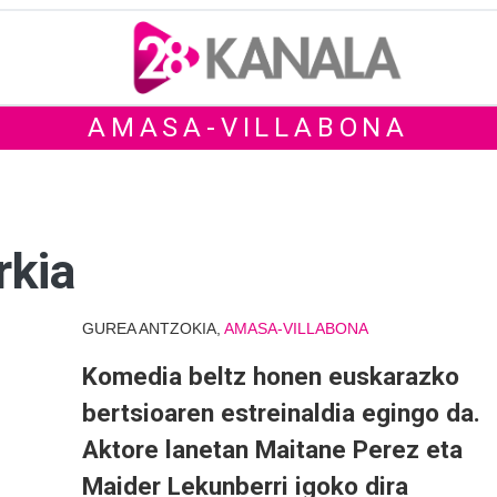
AMASA-VILLABONA
rkia
GUREA ANTZOKIA,
AMASA-VILLABONA
Komedia beltz honen euskarazko
bertsioaren estreinaldia egingo da.
Aktore lanetan Maitane Perez eta
Maider Lekunberri igoko dira