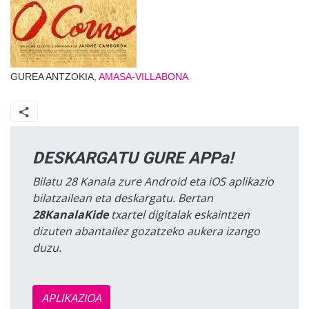
GUREA ANTZOKIA,
AMASA-VILLABONA
DESKARGATU GURE APPa!
Bilatu 28 Kanala zure Android eta iOS aplikazio
bilatzailean eta deskargatu. Bertan
28KanalaKide
txartel digitalak eskaintzen
dizuten abantailez gozatzeko aukera izango
duzu.
APLIKAZIOA