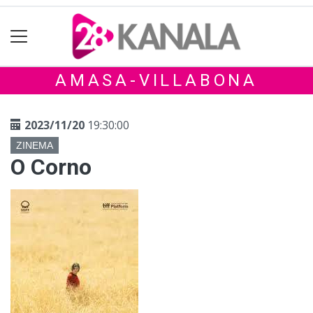
AMASA-VILLABONA
2023/11/20
19:30:00
ZINEMA
O Corno