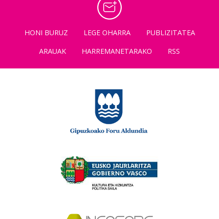
HONI BURUZ
LEGE OHARRA
PUBLIZITATEA
ARAUAK
HARREMANETARAKO
RSS