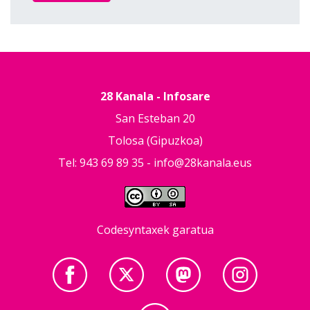
28 Kanala - Infosare
San Esteban 20
Tolosa (Gipuzkoa)
Tel: 943 69 89 35 -
info@28kanala.eus
Codesyntaxek garatua