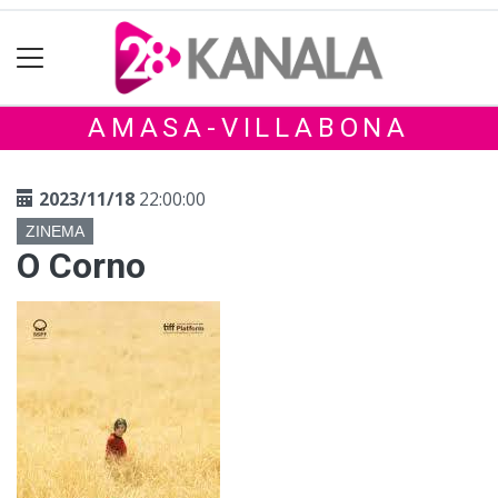
AMASA-VILLABONA
2023/11/18
22:00:00
ZINEMA
O Corno