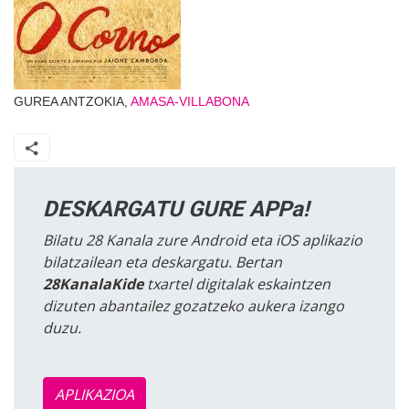
GUREA ANTZOKIA,
AMASA-VILLABONA
DESKARGATU GURE APPa!
Bilatu 28 Kanala zure Android eta iOS aplikazio
bilatzailean eta deskargatu. Bertan
28KanalaKide
txartel digitalak eskaintzen
dizuten abantailez gozatzeko aukera izango
duzu.
APLIKAZIOA