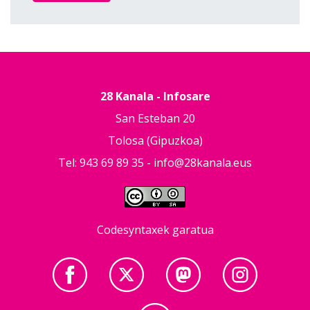
28 Kanala - Infosare
San Esteban 20
Tolosa (Gipuzkoa)
Tel: 943 69 89 35 -
info@28kanala.eus
Codesyntaxek garatua