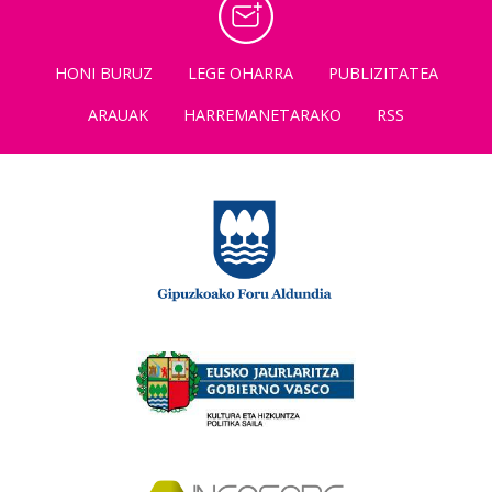
HONI BURUZ
LEGE OHARRA
PUBLIZITATEA
ARAUAK
HARREMANETARAKO
RSS