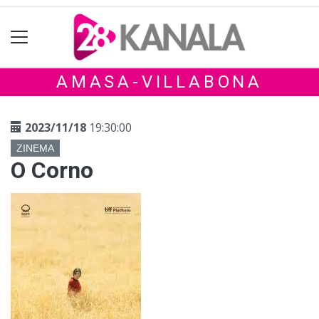
AMASA-VILLABONA
2023/11/18
19:30:00
ZINEMA
O Corno