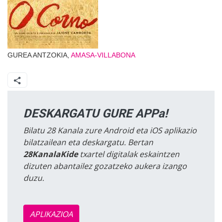
GUREA ANTZOKIA,
AMASA-VILLABONA
DESKARGATU GURE APPa!
Bilatu 28 Kanala zure Android eta iOS aplikazio
bilatzailean eta deskargatu. Bertan
28KanalaKide
txartel digitalak eskaintzen
dizuten abantailez gozatzeko aukera izango
duzu.
APLIKAZIOA