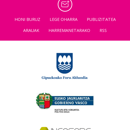
HONI BURUZ
LEGE OHARRA
PUBLIZITATEA
ARAUAK
HARREMANETARAKO
RSS