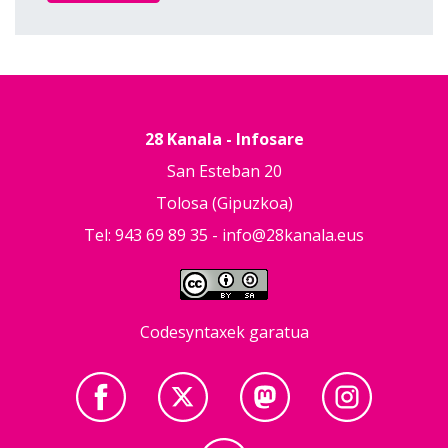
28 Kanala - Infosare
San Esteban 20
Tolosa (Gipuzkoa)
Tel: 943 69 89 35 -
info@28kanala.eus
Codesyntaxek garatua