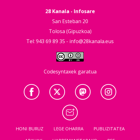
28 Kanala - Infosare
San Esteban 20
Tolosa (Gipuzkoa)
Tel: 943 69 89 35 -
info@28kanala.eus
Codesyntaxek garatua
HONI BURUZ
LEGE OHARRA
PUBLIZITATEA