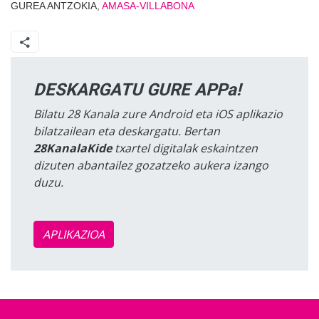
GUREA ANTZOKIA,
AMASA-VILLABONA
DESKARGATU GURE APPa!
Bilatu 28 Kanala zure Android eta iOS aplikazio
bilatzailean eta deskargatu. Bertan
28KanalaKide
txartel digitalak eskaintzen
dizuten abantailez gozatzeko aukera izango
duzu.
APLIKAZIOA