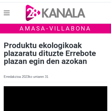
AMASA-VILLABONA
Produktu ekologikoak
plazaratu dituzte Errebote
plazan egin den azokan
Erredakzioa
2023ko urriaren 31