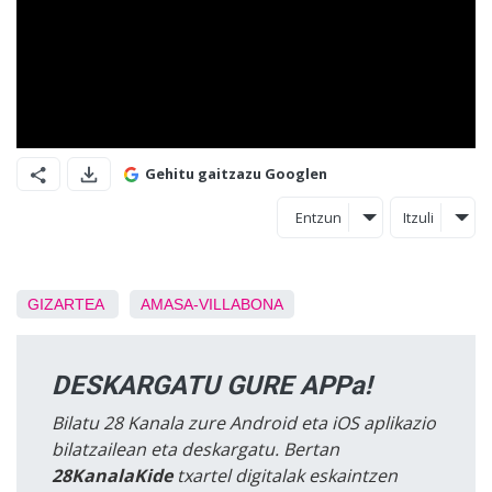
Gehitu gaitzazu Googlen
Entzun
Itzuli
GIZARTEA
AMASA-VILLABONA
DESKARGATU GURE APPa!
Bilatu 28 Kanala zure Android eta iOS aplikazio
bilatzailean eta deskargatu. Bertan
28KanalaKide
txartel digitalak eskaintzen