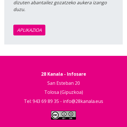
dizuten abantailez gozatzeko aukera izango
duzu.
APLIKAZIOA
28 Kanala - Infosare
San Esteban 20
Tolosa (Gipuzkoa)
Tel: 943 69 89 35 -
info@28kanala.eus