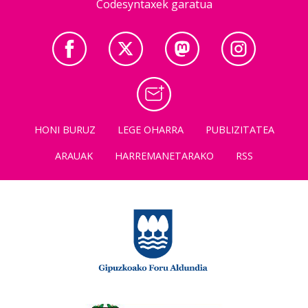
Codesyntaxek garatua
HONI BURUZ
LEGE OHARRA
PUBLIZITATEA
ARAUAK
HARREMANETARAKO
RSS