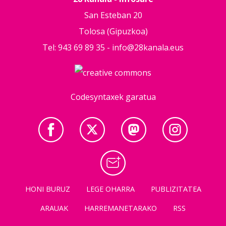
San Esteban 20
Tolosa (Gipuzkoa)
Tel: 943 69 89 35 -
info@28kanala.eus
Codesyntaxek garatua
HONI BURUZ
LEGE OHARRA
PUBLIZITATEA
ARAUAK
HARREMANETARAKO
RSS