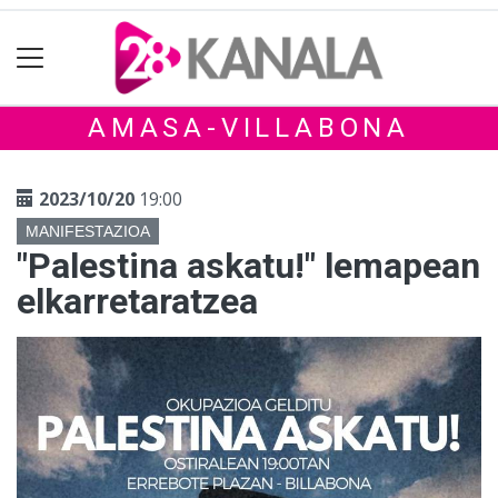
AMASA-VILLABONA
2023/10/20
19:00
MANIFESTAZIOA
"Palestina askatu!" lemapean
elkarretaratzea