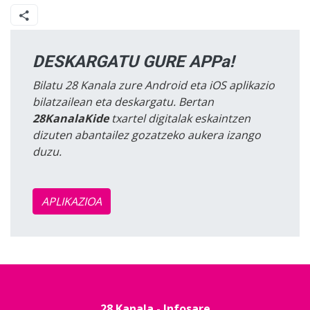
DESKARGATU GURE APPa!
Bilatu 28 Kanala zure Android eta iOS aplikazio
bilatzailean eta deskargatu. Bertan
28KanalaKide
txartel digitalak eskaintzen
dizuten abantailez gozatzeko aukera izango
duzu.
APLIKAZIOA
28 Kanala - Infosare