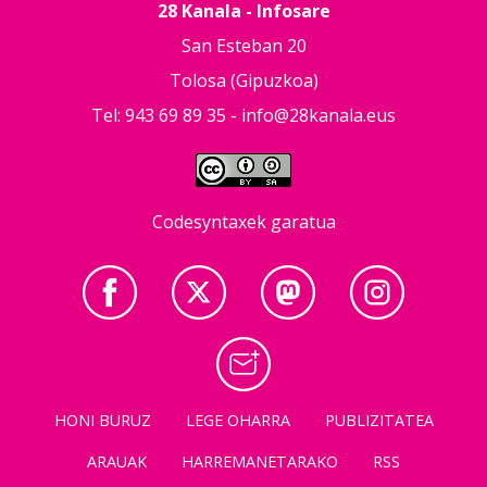
28 Kanala - Infosare
San Esteban 20
Tolosa (Gipuzkoa)
Tel: 943 69 89 35 -
info@28kanala.eus
Codesyntaxek garatua
HONI BURUZ
LEGE OHARRA
PUBLIZITATEA
ARAUAK
HARREMANETARAKO
RSS