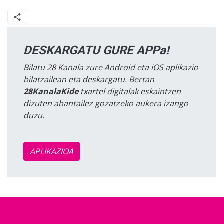
DESKARGATU GURE APPa!
Bilatu 28 Kanala zure Android eta iOS aplikazio
bilatzailean eta deskargatu. Bertan
28KanalaKide
txartel digitalak eskaintzen
dizuten abantailez gozatzeko aukera izango
duzu.
APLIKAZIOA