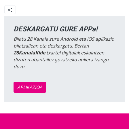
DESKARGATU GURE APPa!
Bilatu 28 Kanala zure Android eta iOS aplikazio
bilatzailean eta deskargatu. Bertan
28KanalaKide
txartel digitalak eskaintzen
dizuten abantailez gozatzeko aukera izango
duzu.
APLIKAZIOA