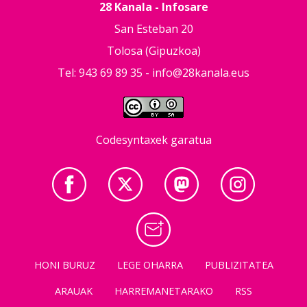
28 Kanala - Infosare
San Esteban 20
Tolosa (Gipuzkoa)
Tel: 943 69 89 35 -
info@28kanala.eus
Codesyntaxek garatua
HONI BURUZ
LEGE OHARRA
PUBLIZITATEA
ARAUAK
HARREMANETARAKO
RSS