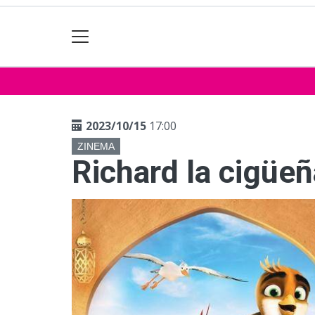
2023/10/15
17:00
ZINEMA
Richard la cigüeñ