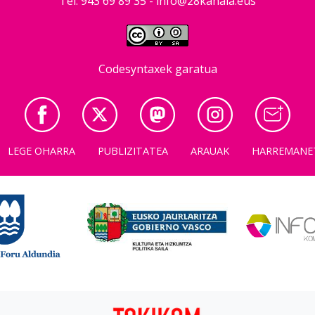
Tel: 943 69 89 35 -
info@28kanala.eus
Codesyntaxek garatua
LEGE OHARRA
PUBLIZITATEA
ARAUAK
HARREMANE