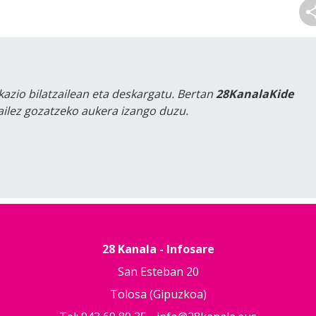
kazio bilatzailean eta deskargatu. Bertan
28KanalaKide
tailez gozatzeko aukera izango duzu.
28 Kanala - Infosare
San Esteban 20
Tolosa (Gipuzkoa)