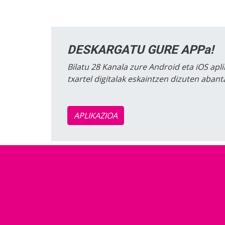
DESKARGATU GURE APPa!
Bilatu 28 Kanala zure Android eta iOS apli
txartel digitalak eskaintzen dizuten aban
APLIKAZIOA