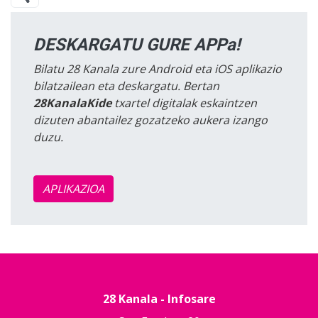
DESKARGATU GURE APPa!
Bilatu 28 Kanala zure Android eta iOS aplikazio
bilatzailean eta deskargatu. Bertan
28KanalaKide
txartel digitalak eskaintzen
dizuten abantailez gozatzeko aukera izango
duzu.
APLIKAZIOA
28 Kanala - Infosare