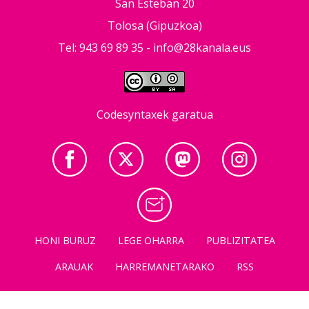
San Esteban 20
Tolosa (Gipuzkoa)
Tel: 943 69 89 35 -
info@28kanala.eus
Codesyntaxek garatua
HONI BURUZ
LEGE OHARRA
PUBLIZITATEA
ARAUAK
HARREMANETARAKO
RSS