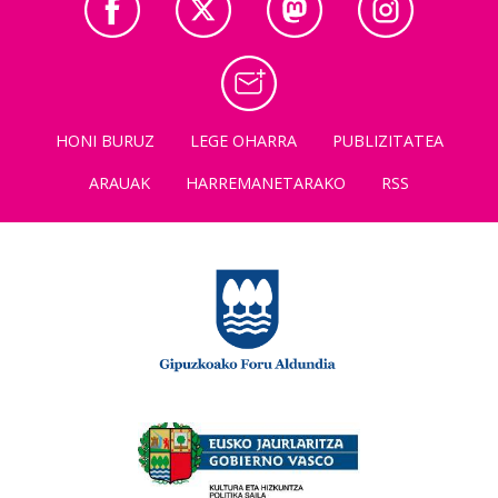
HONI BURUZ
LEGE OHARRA
PUBLIZITATEA
ARAUAK
HARREMANETARAKO
RSS