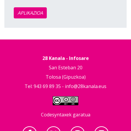
APLIKAZIOA
28 Kanala - Infosare
San Esteban 20
Tolosa (Gipuzkoa)
Tel: 943 69 89 35 -
info@28kanala.eus
Codesyntaxek garatua