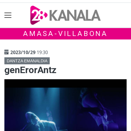
AMASA-VILLABONA
2023/10/29
19:30
DANTZA EMANALDIA
genErorAntz