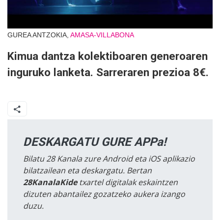
GUREA ANTZOKIA,
AMASA-VILLABONA
Kimua dantza kolektiboaren generoaren
inguruko lanketa. Sarreraren prezioa 8€.
DESKARGATU GURE APPa!
Bilatu 28 Kanala zure Android eta iOS aplikazio
bilatzailean eta deskargatu. Bertan
28KanalaKide
txartel digitalak eskaintzen
dizuten abantailez gozatzeko aukera izango
duzu.