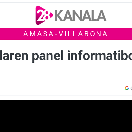
AMASA-VILLABONA
laren panel informatibo