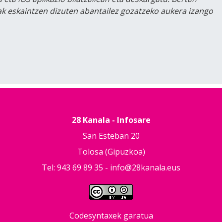
lak eskaintzen dizuten abantailez gozatzeko aukera izango
28 Kanala - Infosare
San Esteban 20
Tolosa (Gipuzkoa)
Tel: 943 69 89 35 -
info@28kanala.eus
Codesyntaxek garatua