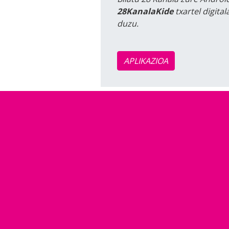
28KanalaKide
txartel digita
duzu.
APLIKAZIOA