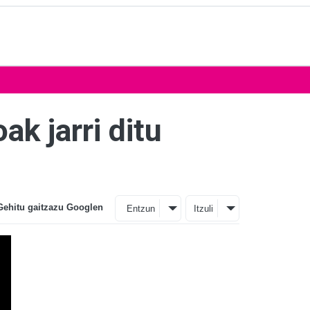
ak jarri ditu
Gehitu gaitzazu Googlen
Entzun
Itzuli