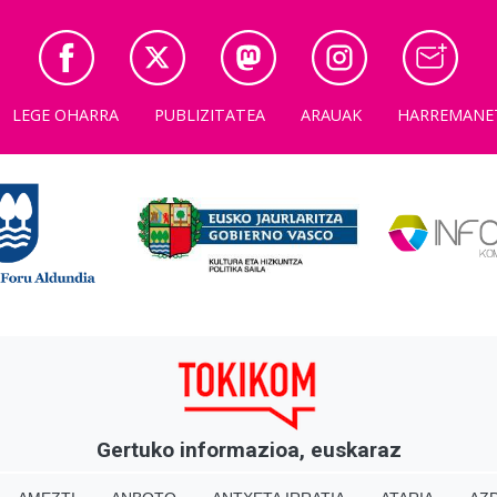
LEGE OHARRA
PUBLIZITATEA
ARAUAK
HARREMANE
Gertuko informazioa, euskaraz