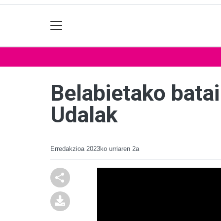
Belabietako batai
Udalak
Erredakzioa
2023ko urriaren 2a