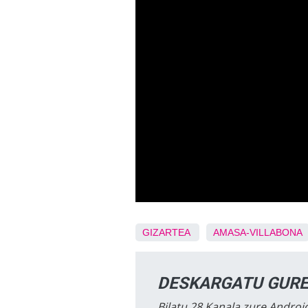
GIZARTEA
AMASA-VILLABONA
DESKARGATU GURE
Bilatu 28 Kanala zure Android