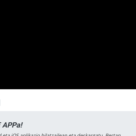
 APPa!
 eta iOS aplikazio bilatzailean eta deskargatu. Bertan