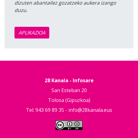
dizuten abantailez gozatzeko aukera izango
duzu.
APLIKAZIOA
28 Kanala - Infosare
San Esteban 20
Tolosa (Gipuzkoa)
Tel: 943 69 89 35 -
info@28kanala.eus