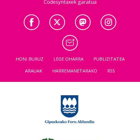
Codesyntaxek garatua
HONI BURUZ
LEGE OHARRA
PUBLIZITATEA
ARAUAK
HARREMANETARAKO
RSS