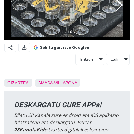
Gehitu gaitzazu Googlen
Entzun
Itzuli
GIZARTEA
AMASA-VILLABONA
DESKARGATU GURE APPa!
Bilatu 28 Kanala zure Android eta iOS aplikazio
bilatzailean eta deskargatu. Bertan
28KanalaKide
txartel digitalak eskaintzen