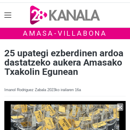
AMASA-VILLABONA
25 upategi ezberdinen ardoa
dastatzeko aukera Amasako
Txakolin Egunean
Imanol Rodriguez Zabala
2023ko irailaren 16a