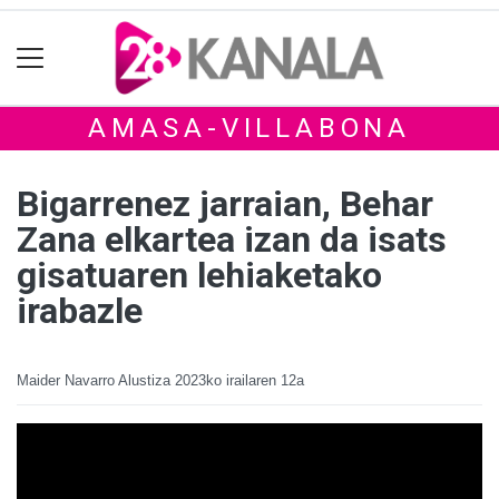
AMASA-VILLABONA
Bigarrenez jarraian, Behar
Zana elkartea izan da isats
gisatuaren lehiaketako
irabazle
Maider Navarro Alustiza
2023ko irailaren 12a