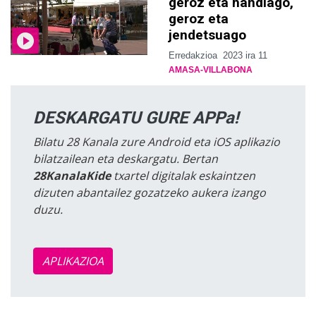
geroz eta handiago,
geroz eta
jendetsuago
Erredakzioa
2023 ira 11
AMASA-VILLABONA
DESKARGATU GURE APPa!
Bilatu 28 Kanala zure Android eta iOS aplikazio
bilatzailean eta deskargatu. Bertan
28KanalaKide
txartel digitalak eskaintzen
dizuten abantailez gozatzeko aukera izango
duzu.
APLIKAZIOA