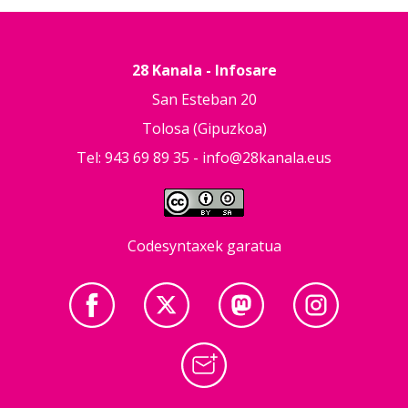
28 Kanala - Infosare
San Esteban 20
Tolosa (Gipuzkoa)
Tel: 943 69 89 35 -
info@28kanala.eus
Codesyntaxek garatua