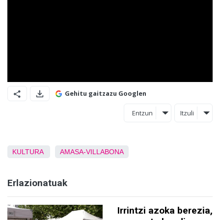
Gehitu gaitzazu Googlen
Entzun
Itzuli
KULTURA
AMASA-VILLABONA
Erlazionatuak
Irrintzi azoka berezia,