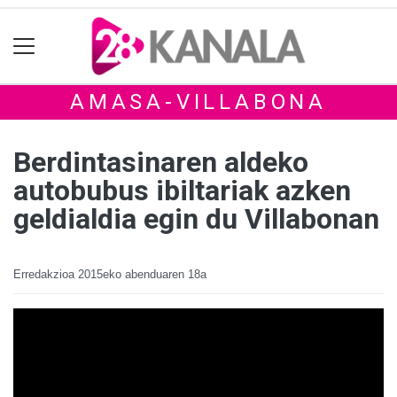
AMASA-VILLABONA
Berdintasinaren aldeko
autobubus ibiltariak azken
geldialdia egin du Villabonan
Erredakzioa
2015eko abenduaren 18a