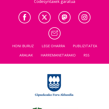
Codesyntaxek garatua
HONI BURUZ
LEGE OHARRA
PUBLIZITATEA
ARAUAK
HARREMANETARAKO
RSS