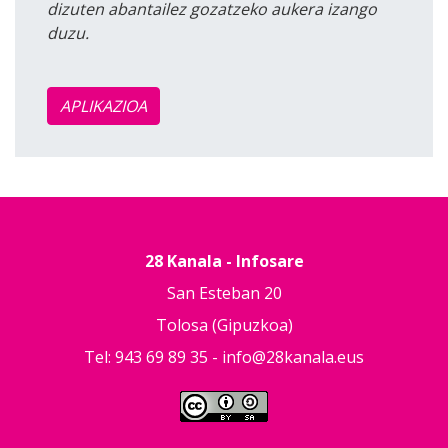
dizuten abantailez gozatzeko aukera izango
duzu.
APLIKAZIOA
28 Kanala - Infosare
San Esteban 20
Tolosa (Gipuzkoa)
Tel: 943 69 89 35 -
info@28kanala.eus