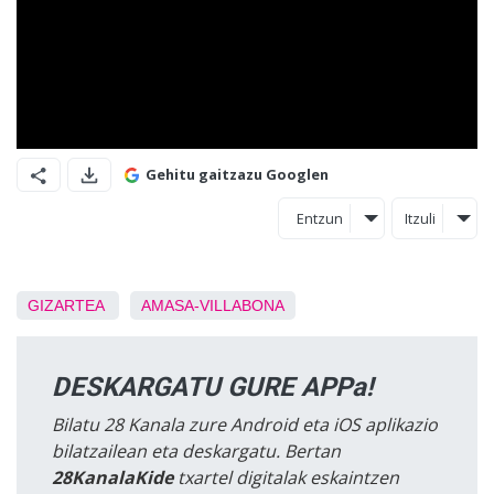
Gehitu gaitzazu Googlen
Entzun
Itzuli
GIZARTEA
AMASA-VILLABONA
DESKARGATU GURE APPa!
Bilatu 28 Kanala zure Android eta iOS aplikazio
bilatzailean eta deskargatu. Bertan
28KanalaKide
txartel digitalak eskaintzen