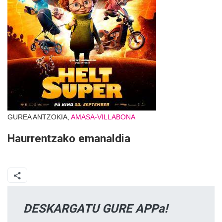
GUREA ANTZOKIA,
AMASA-VILLABONA
Haurrentzako emanaldia
DESKARGATU GURE APPa!