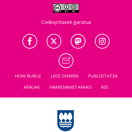
Codesyntaxek garatua
HONI BURUZ
LEGE OHARRA
PUBLIZITATEA
ARAUAK
HARREMANETARAKO
RSS