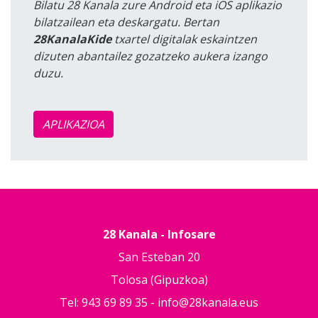
Bilatu 28 Kanala zure Android eta iOS aplikazio
bilatzailean eta deskargatu. Bertan
28KanalaKide
txartel digitalak eskaintzen
dizuten abantailez gozatzeko aukera izango
duzu.
APLIKAZIOA
28 Kanala - Infosare
San Esteban 20
Tolosa (Gipuzkoa)
Tel: 943 69 89 35 -
info@28kanala.eus