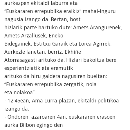
aurkezpen ekitaldi laburra eta
“Euskararen errepublika eraikiz” mahai-inguru
nagusia izango da. Bertan, bost
hizlarik parte hartuko dute: Amets Arangurenek,
Amets Arzallusek, Eneko
Bidegainek, Estitxu Garaik eta Lorea Agirrek.
Aurkezle lanetan, berriz, Ekhiñe
Atorrasagasti arituko da. Hizlari bakoitza bere
esperientziatik eta eremutik
arituko da hiru galdera nagusiren bueltan:
“Euskararen errepublika zergatik, nola
eta nolakoa”.
- 12:45ean, Ama Lurra plazan, ekitaldi politikoa
izango da.
- Ondoren, azaroaren 4an, euskararen erasoen
aurka Bilbon egingo den