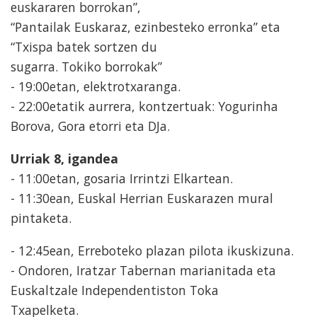
euskararen borrokan”,
“Pantailak Euskaraz, ezinbesteko erronka” eta
“Txispa batek sortzen du
sugarra. Tokiko borrokak”
- 19:00etan, elektrotxaranga.
- 22:00etatik aurrera, kontzertuak: Yogurinha
Borova, Gora etorri eta DJa.
Urriak 8, igandea
- 11:00etan, gosaria Irrintzi Elkartean.
- 11:30ean, Euskal Herrian Euskarazen mural
pintaketa.
- 12:45ean, Erreboteko plazan pilota ikuskizuna.
- Ondoren, Iratzar Tabernan marianitada eta
Euskaltzale Independentiston Toka
Txapelketa.