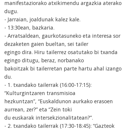
manifestaziorako atxikimendu argazkia aterako
dugu.
- Jarraian, joaldunak kalez kale.
- 13:30ean, bazkaria.
- Arratsaldean, gaurkotasuneko eta interesa sor
dezaketen gaien bueltan, sei tailer
egingo dira. Hiru tailerrez osatutako bi txanda
egingo ditugu, beraz, norbanako
bakoitzak bi tailerretan parte hartu ahal izango
du.
- 1. txandako tailerrak (16:00-17:15):
“Kulturgintzaren transmisioa
hezkuntzan”, “Euskaldunon aurkako erasoen
aurrean, zer?” eta “Zein toki
du euskarak intersekzionalitatean?”.
- 2. txandako tailerrak (17:30-18:45): “Gazteok