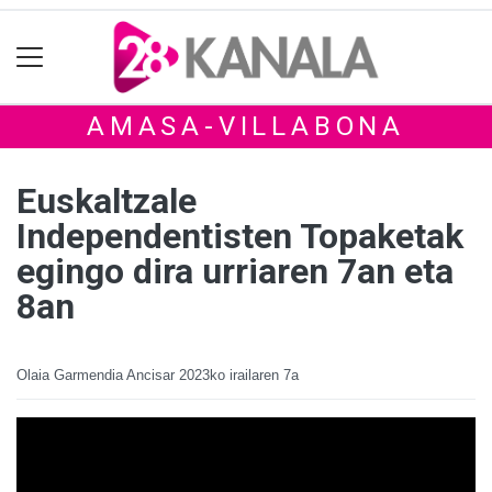
AMASA-VILLABONA
Euskaltzale
Independentisten Topaketak
egingo dira urriaren 7an eta
8an
Olaia Garmendia Ancisar
2023ko irailaren 7a