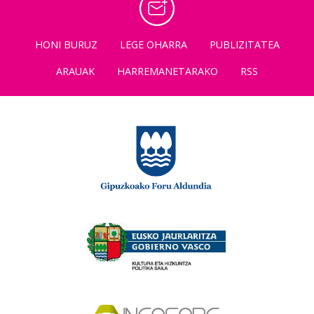
HONI BURUZ
LEGE OHARRA
PUBLIZITATEA
ARAUAK
HARREMANETARAKO
RSS