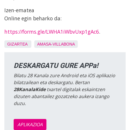
Izen-ematea
Online egin beharko da:
https://forms.gle/LWHA1iWbvUxp1gAc6
.
GIZARTEA
AMASA-VILLABONA
DESKARGATU GURE APPa!
Bilatu 28 Kanala zure Android eta iOS aplikazio
bilatzailean eta deskargatu. Bertan
28KanalaKide
txartel digitalak eskaintzen
dizuten abantailez gozatzeko aukera izango
duzu.
APLIKAZIOA