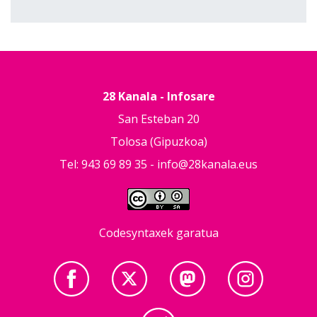
28 Kanala - Infosare
San Esteban 20
Tolosa (Gipuzkoa)
Tel: 943 69 89 35 -
info@28kanala.eus
Codesyntaxek garatua