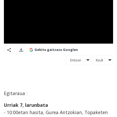
Gehitu gaitzazu Googlen
Entzun
Itzuli
Egitaraua :
Urriak 7, larunbata
- 10:00etan hasita, Gurea Antzokian, Topaketen