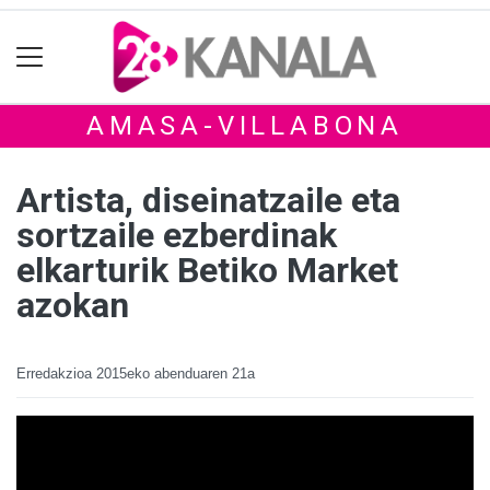
AMASA-VILLABONA
Artista, diseinatzaile eta
sortzaile ezberdinak
elkarturik Betiko Market
azokan
Erredakzioa
2015eko abenduaren 21a