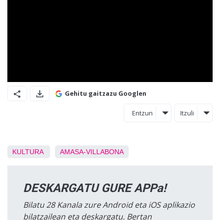
Gehitu gaitzazu Googlen
Entzun
Itzuli
KULTURA
AMASA-VILLABONA
DESKARGATU GURE APPa!
Bilatu 28 Kanala zure Android eta iOS aplikazio
bilatzailean eta deskargatu. Bertan