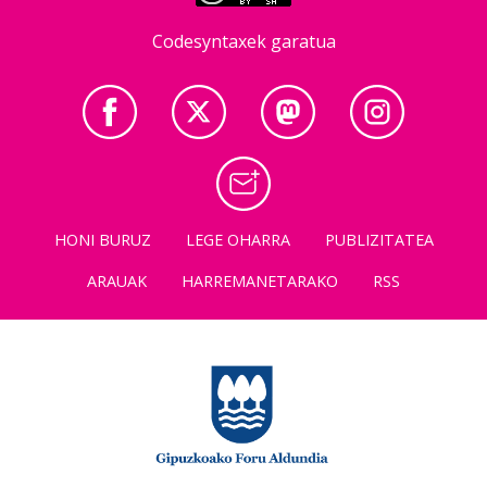
Codesyntaxek garatua
HONI BURUZ
LEGE OHARRA
PUBLIZITATEA
ARAUAK
HARREMANETARAKO
RSS