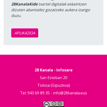
28KanalaKide
txartel digitalak eskaintzen
dizuten abantailez gozatzeko aukera izango
duzu.
APLIKAZIOA
28 Kanala - Infosare
San Esteban 20
Tolosa (Gipuzkoa)
Tel: 943 69 89 35 -
info@28kanala.eus