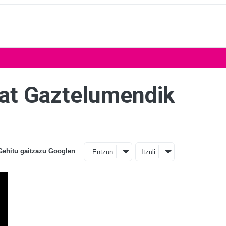
ñat Gaztelumendik
Gehitu gaitzazu Googlen
Entzun
Itzuli