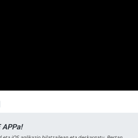
 APPa!
 eta iOS aplikazio bilatzailean eta deskargatu. Bertan