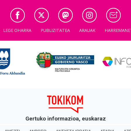
LEGE OHARRA
PUBLIZITATEA
ARAUAK
HARREMANE
Gertuko informazioa, euskaraz