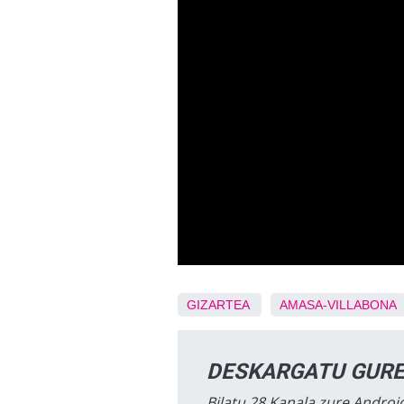
GIZARTEA
AMASA-VILLABONA
DESKARGATU GURE
Bilatu 28 Kanala zure Android