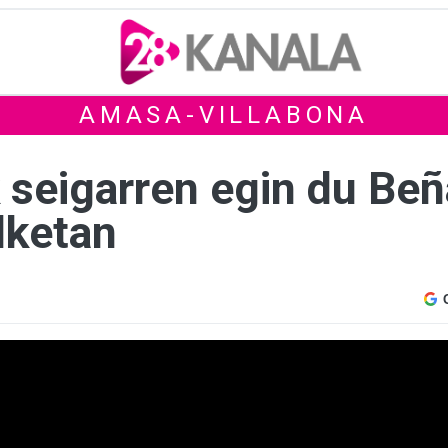
AMASA-VILLABONA
 seigarren egin du Be
lketan