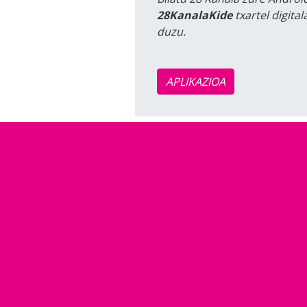
28KanalaKide
txartel digita
duzu.
APLIKAZIOA