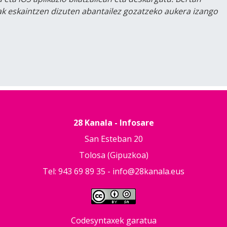
lak eskaintzen dizuten abantailez gozatzeko aukera izango
28 Kanala - Infosare
San Esteban 20
Tolosa (Gipuzkoa)
Tel: 943 69 89 35 -
info@28kanala.eus
Codesyntaxek garatua