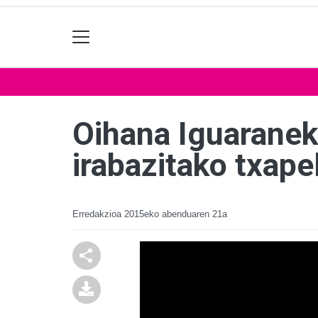
Oihana Iguaranek
irabazitako txape
Erredakzioa
2015eko abenduaren 21a