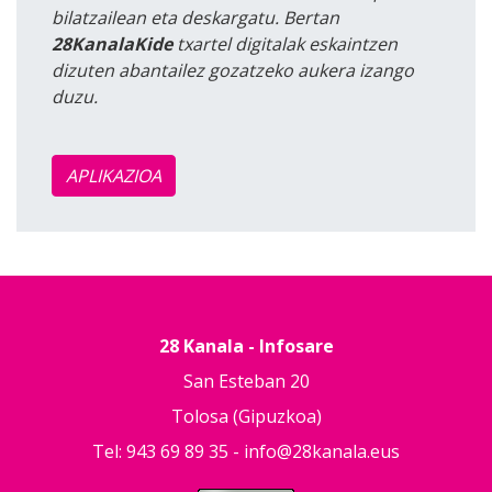
bilatzailean eta deskargatu. Bertan
28KanalaKide
txartel digitalak eskaintzen
dizuten abantailez gozatzeko aukera izango
duzu.
APLIKAZIOA
28 Kanala - Infosare
San Esteban 20
Tolosa (Gipuzkoa)
Tel: 943 69 89 35 -
info@28kanala.eus