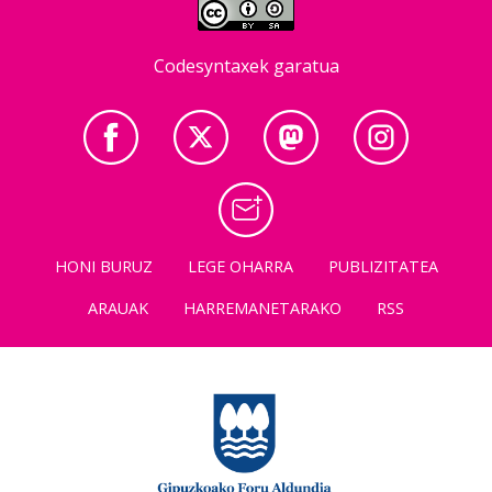
Codesyntaxek garatua
HONI BURUZ
LEGE OHARRA
PUBLIZITATEA
ARAUAK
HARREMANETARAKO
RSS