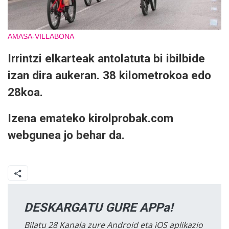
AMASA-VILLABONA
Irrintzi elkarteak antolatuta bi ibilbide
izan dira aukeran. 38 kilometrokoa edo
28koa.
Izena emateko kirolprobak.com
webgunea jo behar da.
DESKARGATU GURE APPa!
Bilatu 28 Kanala zure Android eta iOS aplikazio